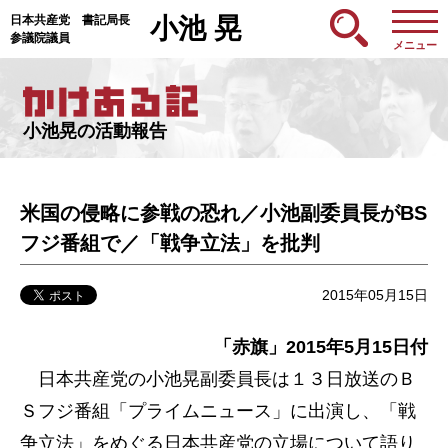
日本共産党 書記局長
小池 晃
参議院議員
メニュー
小池晃の活動報告
米国の侵略に参戦の恐れ／小池副委員長がBS
フジ番組で／「戦争立法」を批判
2015年05月15日
「赤旗」2015年5月15日付
日本共産党の小池晃副委員長は１３日放送のＢ
Ｓフジ番組「プライムニュース」に出演し、「戦
争立法」をめぐる日本共産党の立場について語り