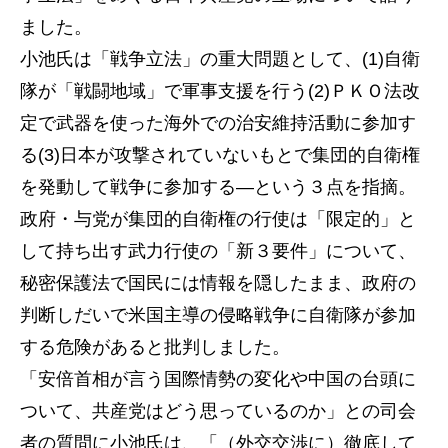
ました。
小池氏は「戦争立法」の重大問題として、(1)自衛
隊が「戦闘地域」で軍事支援を行う(2)ＰＫＯ法改
定で武器を使った海外での治安維持活動に参加す
る(3)日本が攻撃されていないもとで集団的自衛権
を発動して戦争に参加する―という３点を指摘。
政府・与党が集団的自衛権の行使は「限定的」と
して持ち出す武力行使の「新３要件」について、
秘密保護法で国民には情報を隠したまま、政府の
判断しだいで米国主導の侵略戦争に自衛隊が参加
する危険があると批判しました。
「安倍首相が言う国際情勢の変化や中国の台頭に
ついて、共産党はどう思っているのか」との司会
者の質問に小池氏は、「（外交交渉に）徹底して