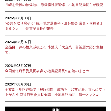
長崎を最後の被爆地に 原爆犠牲者追悼 小池書記局長らが献花
2026年08月08日
“公共を取り戻そう” 統一地方選勝利へ決起集会 議員・候補者１
６６０人 小池書記局長が報告
2026年08月07日
全品目一律の恒久減税こそ 小池氏「大企業・富裕層の応分負担
で」
2026年08月07日
全国都道府県委員長会議 小池書記局長の討論のまとめ
2026年08月06日
全支部・地区運動で「飛躍期間」成功を 盆前が肝、直ちに立ち
上がろう 都道府県委員長会議 小池書記局長、報告とまとめ
月別