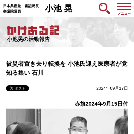
日本共産党 書記局長
小池 晃
参議院議員
メニュー
小池晃の活動報告
被災者置き去り転換を 小池氏迎え医療者が党
知る集い 石川
2024年09月17日
赤旗2024年9月15日付