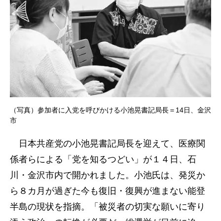
（写真）参加者に入党を呼びかける小池晃書記局長＝14日、金沢
市
日本共産党の小池晃書記局長を迎えて、医療関
係者らによる「党を知るつどい」が１４日、石
川・金沢市内で開かれました。小池氏は、発災か
ら８カ月が過ぎた今も復旧・復興が進まない能登
半島の現状を指摘。「被災者の切実な願いに寄り