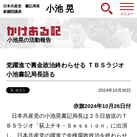
日本共産党 書記局長
小池 晃
参議院議員
メニュー
小池晃の活動報告
党躍進で裏金政治終わらせる ＴＢＳラジオ
小池書記局長語る
2024年10月30日
赤旗2024年10月26日付
日本共産党の小池晃書記局長は２５日放送のＴ
ＢＳラジオ「荻上チキ・Ｓｅｓｓｉｏｎ」に出演
し、日本共産党の躍進で金権腐敗政治を終わらせ