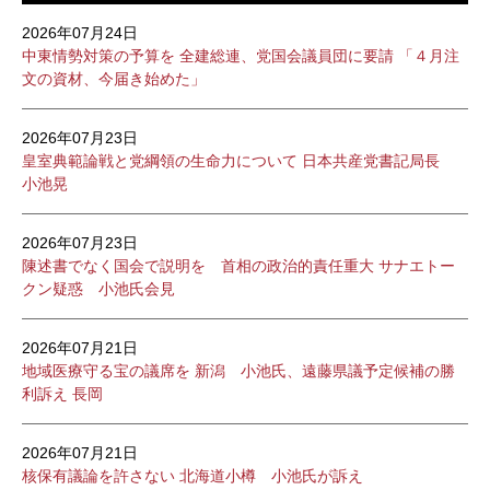
2026年07月24日
中東情勢対策の予算を 全建総連、党国会議員団に要請 「４月注
文の資材、今届き始めた」
2026年07月23日
皇室典範論戦と党綱領の生命力について 日本共産党書記局長
小池晃
2026年07月23日
陳述書でなく国会で説明を 首相の政治的責任重大 サナエトー
クン疑惑 小池氏会見
2026年07月21日
地域医療守る宝の議席を 新潟 小池氏、遠藤県議予定候補の勝
利訴え 長岡
2026年07月21日
核保有議論を許さない 北海道小樽 小池氏が訴え