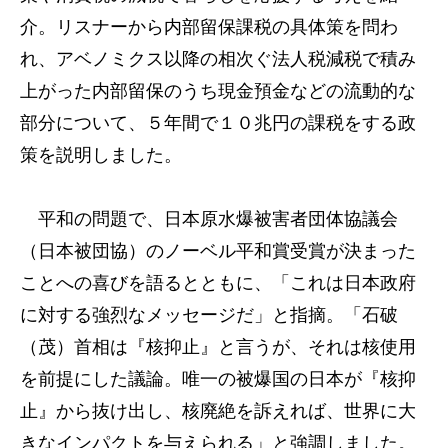
介。リスナーから内部留保課税の具体策を問わ
れ、アベノミクス以降の相次ぐ法人税減税で積み
上がった内部留保のうち現金預金などの流動的な
部分について、５年間で１０兆円の課税をする政
策を説明しました。
平和の問題で、日本原水爆被害者団体協議会
（日本被団協）のノーベル平和賞受賞が決まった
ことへの喜びを語るとともに、「これは日本政府
に対する強烈なメッセージだ」と指摘。「石破
（茂）首相は『核抑止』と言うが、それは核使用
を前提にした議論。唯一の被爆国の日本が『核抑
止』から抜け出し、核廃絶を訴えれば、世界に大
きなインパクトを与えられる」と強調しました。