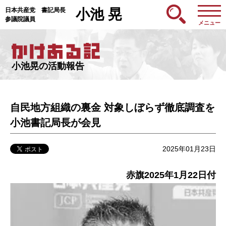
日本共産党 書記局長
小池 晃
参議院議員
メニュー
小池晃の活動報告
自民地方組織の裏金 対象しぼらず徹底調査を
小池書記局長が会見
2025年01月23日
赤旗2025年1月22日付