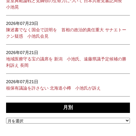
皇室典範論戦と党綱領の生命力について 日本共産党書記局長
小池晃
2026年07月23日
陳述書でなく国会で説明を 首相の政治的責任重大 サナエトー
クン疑惑 小池氏会見
2026年07月21日
地域医療守る宝の議席を 新潟 小池氏、遠藤県議予定候補の勝
利訴え 長岡
2026年07月21日
核保有議論を許さない 北海道小樽 小池氏が訴え
月別