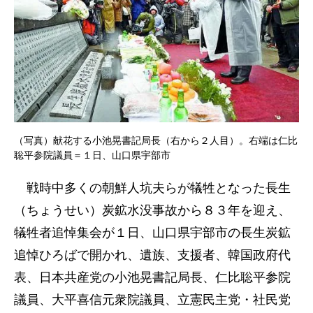
（写真）献花する小池晃書記局長（右から２人目）。右端は仁比
聡平参院議員＝１日、山口県宇部市
戦時中多くの朝鮮人坑夫らが犠牲となった長生
（ちょうせい）炭鉱水没事故から８３年を迎え、
犠牲者追悼集会が１日、山口県宇部市の長生炭鉱
追悼ひろばで開かれ、遺族、支援者、韓国政府代
表、日本共産党の小池晃書記局長、仁比聡平参院
議員、大平喜信元衆院議員、立憲民主党・社民党