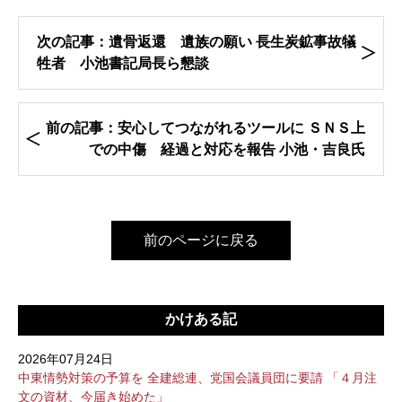
次の記事：遺骨返還 遺族の願い 長生炭鉱事故犠
牲者 小池書記局長ら懇談
前の記事：安心してつながれるツールに ＳＮＳ上
での中傷 経過と対応を報告 小池・吉良氏
前のページに戻る
かけある記
2026年07月24日
中東情勢対策の予算を 全建総連、党国会議員団に要請 「４月注
文の資材、今届き始めた」