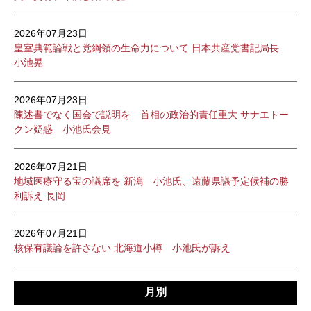
2026年07月23日
皇室典範論戦と党綱領の生命力について 日本共産党書記局長
小池晃
2026年07月23日
陳述書でなく国会で説明を 首相の政治的責任重大 サナエトー
クン疑惑 小池氏会見
2026年07月21日
地域医療守る宝の議席を 新潟 小池氏、遠藤県議予定候補の勝
利訴え 長岡
2026年07月21日
核保有議論を許さない 北海道小樽 小池氏が訴え
月別