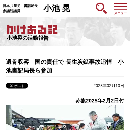
日本共産党 書記局長
小池 晃
参議院議員
メニュー
小池晃の活動報告
遺骨収容 国の責任で 長生炭鉱事故追悼 小
池書記局長ら参加
2025年02月10日
赤旗2025年2月2日付