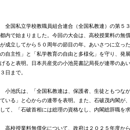
全国私立学校教職員組合連合（全国私教連）の第５３
都内で始まりました。今回の大会は、高校授業料の無
が成立してから５０周年の節目の年。あいさつに立っ
の自主性」と「私学教育の自由と多様化」を守り、発
げると表明。日本共産党の小池晃書記局長が連帯のあ
３日まで。
小池氏は、「全国私教連は、保護者、生徒ともつなが
ている」と心からの連帯を表明。また、石破茂内閣が
して、「石破首相には総理の資格なし、内閣総辞職を
高校授業料無償化について、政府は２０２５年度から