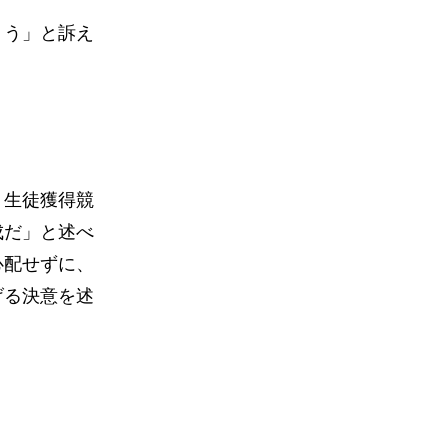
ょう」と訴え
、生徒獲得競
成だ」と述べ
心配せずに、
げる決意を述