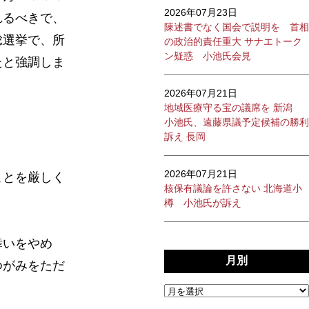
2026年07月23日
れるべきで、
陳述書でなく国会で説明を 首相
総選挙で、所
の政治的責任重大 サナエトーク
ン疑惑 小池氏会見
たと強調しま
2026年07月21日
地域医療守る宝の議席を 新潟
小池氏、遠藤県議予定候補の勝利
訴え 長岡
2026年07月21日
ことを厳しく
核保有議論を許さない 北海道小
樽 小池氏が訴え
舞いをやめ
月別
ゆがみをただ