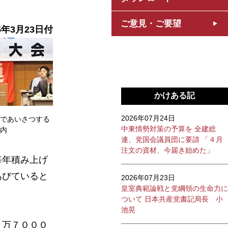
ご意見・ご要望
5年3月23日付
かけある記
2026年07月24日
であいさつする
中東情勢対策の予算を 全建総
内
連、党国会議員団に要請 「４月
注文の資材、今届き始めた」
毎年積み上げ
あびていると
2026年07月23日
皇室典範論戦と党綱領の生命力に
ついて 日本共産党書記局長 小
池晃
５万７０００