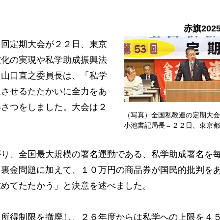
赤旗202
回定期大会が２２日、東京
償化の実現や私学助成振興法
た山口直之委員長は、「私学
展させるたたかいに全力をあ
いさつをしました。大会は２
（写真）全国私教連の定期大会
小池書記局長＝２２日、東京都
り、全国最大規模の署名運動である、私学助成署名を
、裏金問題に加えて、１０万円の商品券が国民的批判を
求めてたたかう」と決意を述べました。
所得制限を撤廃し、２６年度からは私学への上限を４