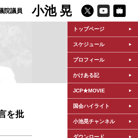
小池 晃
議院議員
トップページ
スケジュール
プロフィール
かけある記
JCP★MOVIE
国会ハイライト
言を批
小池晃チャンネル
ダウンロード