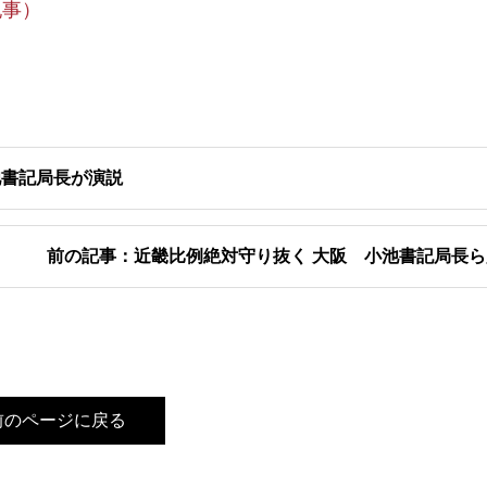
記事）
池書記局長が演説
前の記事：近畿比例絶対守り抜く 大阪 小池書記局長
前のページに戻る