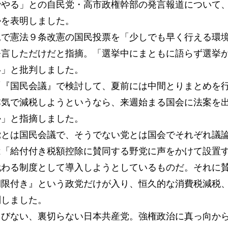
でやる」との自民党・高市政権幹部の発言報道について
勢を表明しました。
で憲法９条改憲の国民投票を「少しでも早く行える環
発言しただけだと指摘。「選挙中にまともに語らず選挙
い」と批判しました。
『国民会議』で検討して、夏前には中間とりまとめを
本気で減税しようというなら、来週始まる国会に法案を
か」と指摘しました。
とは国民会議で、そうでない党とは国会でそれぞれ議
は「給付付き税額控除に賛同する野党に声をかけて設置
代わる制度として導入しようとしているものだ。それに
期限付き』という政党だけが入り、恒久的な消費税減税
判しました。
びない、裏切らない日本共産党。強権政治に真っ向か