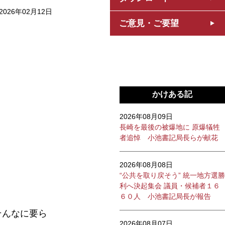
2026年02月12日
ご意見・ご要望
かけある記
2026年08月09日
長崎を最後の被爆地に 原爆犠牲
者追悼 小池書記局長らが献花
2026年08月08日
“公共を取り戻そう” 統一地方選勝
利へ決起集会 議員・候補者１６
６０人 小池書記局長が報告
そんなに要ら
2026年08月07日