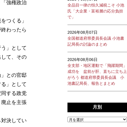
、「強権政治
全品目一律の恒久減税こそ 小池
氏「大企業・富裕層の応分負担
で」
境をつくる」
が終わったら
2026年08月07日
全国都道府県委員長会議 小池書
記局長の討論のまとめ
行う」として
出して、その
2026年08月06日
全支部・地区運動で「飛躍期間」
成功を 盆前が肝、直ちに立ち上
論」との官邸
がろう 都道府県委員長会議 小
池書記局長、報告とまとめ
する」として
賛同する政党
、廃止を主張
月別
ら対決してい