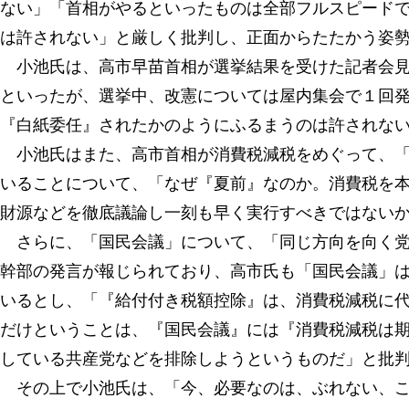
ない」「首相がやるといったものは全部フルスピード
は許されない」と厳しく批判し、正面からたたかう姿
小池氏は、高市早苗首相が選挙結果を受けた記者会見
といったが、選挙中、改憲については屋内集会で１回
『白紙委任』されたかのようにふるまうのは許されな
小池氏はまた、高市首相が消費税減税をめぐって、「
いることについて、「なぜ『夏前』なのか。消費税を
財源などを徹底議論し一刻も早く実行すべきではない
さらに、「国民会議」について、「同じ方向を向く党
幹部の発言が報じられており、高市氏も「国民会議」
いるとし、「『給付付き税額控除』は、消費税減税に
だけということは、『国民会議』には『消費税減税は
している共産党などを排除しようというものだ」と批
その上で小池氏は、「今、必要なのは、ぶれない、こ