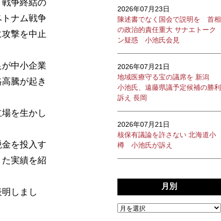
「戦争終結の
2026年07月23日
ベトナム戦争
陳述書でなく国会で説明を 首相
の政治的責任重大 サナエトーク
に攻撃を中止
ン疑惑 小池氏会見
足が中小企業
2026年07月21日
地域医療守る宝の議席を 新潟
格高騰が起き
小池氏、遠藤県議予定候補の勝利
訴え 長岡
立場を生かし
2026年07月21日
核保有議論を許さない 北海道小
税金を投入す
樽 小池氏が訴え
きた実績を紹
月別
表明しまし