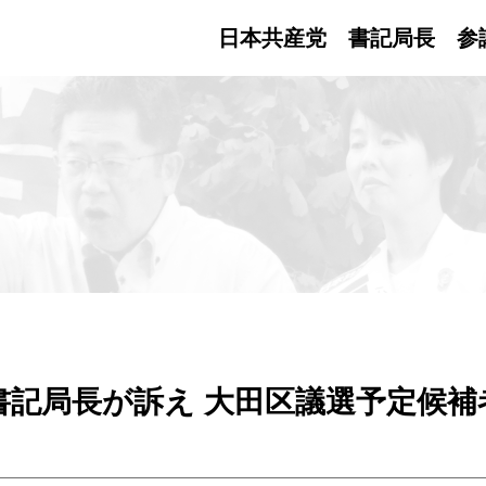
日本共産党 書記局長
参
書記局長が訴え 大田区議選予定候補