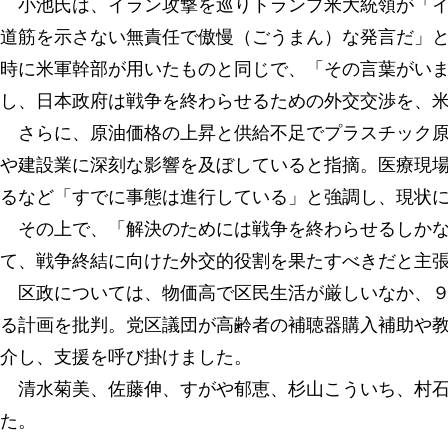
小池氏は、イラン攻撃を巡りトランプ米大統領が「イ
道筋を示さない無責任で傲慢（ごうまん）な発言だ」
時に米軍幹部が用いたものと同じで、「その言葉がい
し、日本政府は戦争を終わらせるための外交交渉を、
さらに、原油価格の上昇と供給不足でプラスチック原
や建設業に深刻な影響を及ぼしていると指摘。医療現
るなど「すでに事態は進行している」と強調し、現状
その上で、「解決のためには戦争を終わらせるしかな
て、戦争終結に向けた外交的役割を果たすべきだと主
区政については、物価高で区民生活が厳しいなか、９
る計画を批判。党区議団が高齢者の補聴器購入補助や
介し、支援を呼び掛けました。
清水菊美、佐藤伸、すがや郁恵、杉山こういち、村石
た。