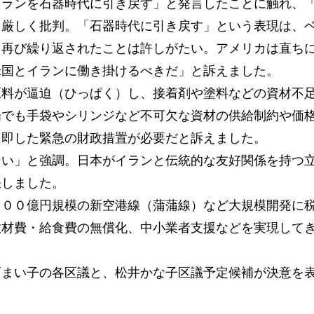
ランを石器時代に引き戻す」と発言したことに触れ、
と厳しく批判。「石器時代に引き戻す」という表現は、
ま再び繰り返されたことは許しがたい。アメリカは直ち
米国とイランに働き掛けるべきだ」と訴えました。
料が逼迫（ひっぱく）し、接着剤や塗料などの資材不
場でも手袋やシリンジなど不可欠な資材の供給制約や価
に即した緊急の財政措置が必要だと訴えました。
い」と強調。日本がイランと伝統的な友好関係を持つ
張しました。
００億円規模の新空港線（蒲蒲線）など大規模開発に
教材費・給食費の無償化、中小業者支援などを実現して
まい子の各区議と、松井かな子区議予定候補が決意を