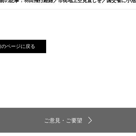
前の記事：羽田飛行経路／市街地上空見直しを／国交省に小池
前のページに戻る
ご意見・ご要望