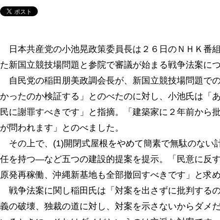
日本共産党の小池晃政策委員長は２６日のＮＨＫ番組
た新国立競技場問題と参院で審議が始まる戦争法案に
自民党の稲田朋美政調会長が、新国立競技場問題での
かったのか検証する」とのべたのに対し、小池氏は「
民に謝罪すべきです」と指摘。「建築家に２年前から
が問われます」とのべました。
その上で、(1)開閉式屋根をやめて簡素で無駄のない計
任を持つ―など五つの建設的提案を提示。「民意に反
原発再稼働、沖縄新基地も全部撤回すべきです」と求
戦争法案に関し稲田氏は「対案を出さずに批判するの
義の破壊、独裁の道に対し、対案を示さないからダメ