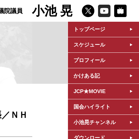
小池 晃
議院議員
トップページ
スケジュール
プロフィール
かけある記
JCP★MOVIE
国会ハイライト
張／ＮＨ
小池晃チャンネル
ダウンロード