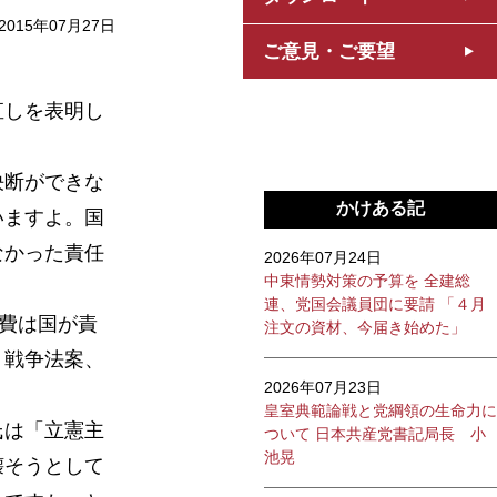
2015年07月27日
ご意見・ご要望
直しを表明し
決断ができな
かけある記
いますよ。国
なかった責任
2026年07月24日
中東情勢対策の予算を 全建総
連、党国会議員団に要請 「４月
設費は国が責
注文の資材、今届き始めた」
。戦争法案、
2026年07月23日
皇室典範論戦と党綱領の生命力に
氏は「立憲主
ついて 日本共産党書記局長 小
池晃
壊そうとして