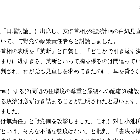
「日曜討論」に出席し、安倍首相が建設計画の白紙見
ついて、与野党の政策責任者らと討論しました。
首相の表明を「英断」と自賛し、「どこかで引き返す
あまりに遅すぎる。英断といって胸を張るのは間違って
批判され、わが党も見直しを求めてきたのに、耳を貸さ
画にする(2)周辺の住環境の尊重と景観への配慮(3)建
する政治は必ず行き詰まることが証明されたと思います
めました。
は無責任」と野党側を攻撃しました。これに対し小池
だという。そんな不遜な態度はない」と批判。「憲法を