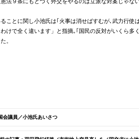
。憲法９条にもとづく外交をやるのは立派な対案じゃな
ることに関し小池氏は｢火事は消せばすむが､武力行使
わけで全く違います」と指摘｡｢国民の反対がいくら多
した。
国会議員／小池氏あいさつ