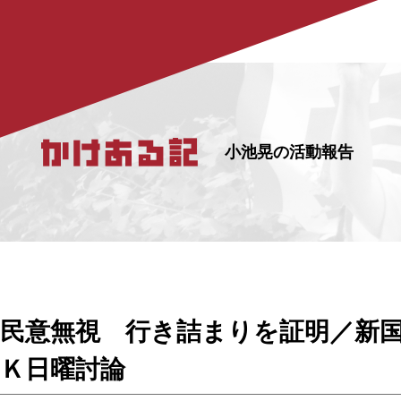
小池晃の活動報告
民意無視 行き詰まりを証明／新
Ｋ日曜討論