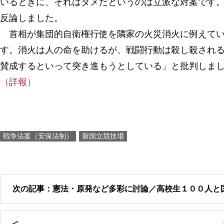
いるときに、それはダメだというのは立派な対案です
反論しました。
首相が集団的自衛権行使を隣家の火災消火に例えてい
す。消火は人の命を助けるが、戦闘行動は殺し殺される
賛成するといって突き進もうとしている」と批判しま
（詳報）
戦争法案（安保法制）
新国立競技場
次の記事：憲法・原発など多彩に討論／高校生１００人と