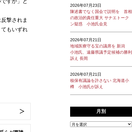
いですか」と
2026年07月23日
陳述書でなく国会で説明を 首相
の政治的責任重大 サナエトーク
は反撃されま
ン疑惑 小池氏会見
くてもいずれ
2026年07月21日
地域医療守る宝の議席を 新潟
小池氏、遠藤県議予定候補の勝利
訴え 長岡
2026年07月21日
核保有議論を許さない 北海道小
樽 小池氏が訴え
月別