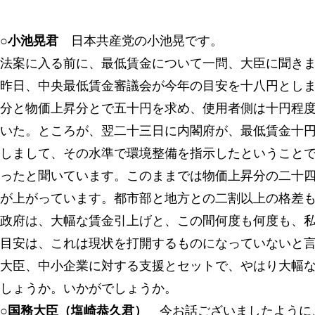
○小池晃君
日本共産党の小池晃です。
法案に入る前に、最低賃金について一問、大臣に聞き
昨日、中央最低賃金審議会が今年の目安を十八円とし
分と物価上昇分とで五十円を求め、使用者側は十円程
いた。ところが、翌二十三日に内閣府が、最低賃金十
しまして、その水準で環境整備を指示したということ
ったと聞いています。このままでは物価上昇分の二十
が上がっています。都市部と地方との二割以上の格差
政府は、大幅な賃金引上げと、この間何度も何度も、
目安は、これは現状を打開するものになっていないと
大臣、中小企業に対する支援とセットで、やはり大幅
しょうか。いかがでしょうか。
○国務大臣（塩崎恭久君）
今お話ございましたように