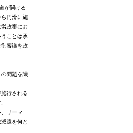
道が開ける
から円滑に施
に労政審にお
いうことは承
な御審議を政
この問題を議
が施行される
す。
い、リーマ
法派遣を何と