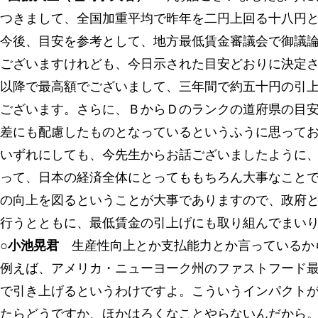
つきまして、全国加重平均で昨年を二円上回る十八円
今後、目安を参考として、地方最低賃金審議会で御議
ございますけれども、今日示された目安どおりに決定
以降で最高額でございまして、三年間で約五十円の引
ございます。さらに、ＢからＤのランクの道府県の目
差にも配慮したものとなっているというふうに思って
いずれにしても、今先生からお話ございましたように
って、日本の経済全体にとってももちろん大事なこと
の向上を図るということが大事でありますので、政府
行うとともに、最低賃金の引上げにも取り組んでまい
○小池晃君
生産性向上とか支払能力とか言っているか
例えば、アメリカ・ニューヨーク州のファストフード
で引き上げるというわけですよ。こういうインパクト
たらどうですか、ほかはろくなことやらないんだから