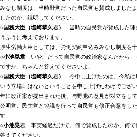
みなし制度は、当時野党だった自民党も賛成しました
したのか、説明してください。
○国務大臣（塩崎恭久君）
当時の自民党が賛成した理
うふうに考えております。
厚生労働大臣としては、労働契約申込みみなし制度を
○小池晃君
いや、だって自民党の政治家なんだから、
ですか。ちゃんと答えてくださいよ。
○国務大臣（塩崎恭久君）
今申し上げたのは、今私は
いう立場にはないということを申し上げたわけでござ
年に改正案が提出された後、与野党の意見が対立をし
公明党、民主党と協議を行って自民党も修正合意をし
す。
○小池晃君
事実経過だけで、何で賛成したのか、何で
答えてください。