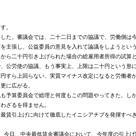
ます。
ました。審議会では、二十二日までの協議で、労働側は
度を主張し、公益委員の意見を入れて論議をしようとい
円から二十円引き上げられた場合の総雇用者所得の試算
で、公労使の協議、もう事実上、上限は二十円という形
四円すら上回らない、実質マイナス改定になると労働者
も更に広がる。
私も予算委員会で総理と何度もこの問題やってきた。し
言わざるを得ません。
な最賃引上げに向けて徹底したイニシアチブを発揮すべ
、今日、中央最低賃金審議会において、今年度の引上げ