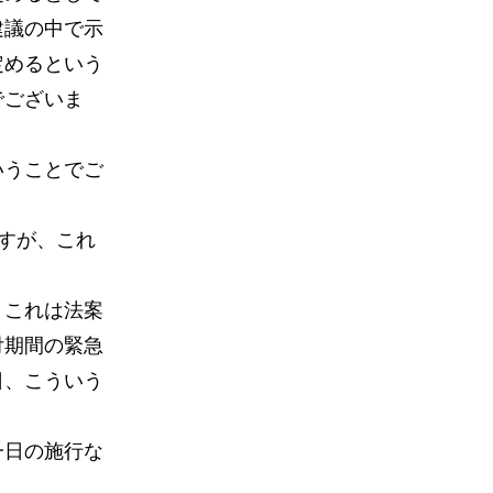
建議の中で示
定めるという
でございま
いうことでご
すが、これ
、これは法案
付期間の緊急
日、こういう
一日の施行な