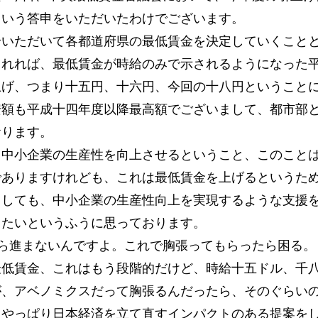
という答申をいただいたわけでございます。
論いただいて各都道府県の最低賃金を決定していくこと
されれば、最低賃金が時給のみで示されるようになった
上げ、つまり十五円、十六円、今回の十八円ということ
安額も平成十四年度以降最高額でございまして、都市部
おります。
、中小企業の生産性を向上させるということ、このこと
でありますけれども、これは最低賃金を上げるというた
としても、中小企業の生産性向上を実現するような支援
りたいというふうに思っております。
ら進まないんですよ。これで胸張ってもらったら困る。
最低賃金、これはもう段階的だけど、時給十五ドル、千
が、アベノミクスだって胸張るんだったら、そのぐらい
。やっぱり日本経済を立て直すインパクトのある提案を