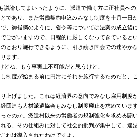
も議論してまいったように、派遣で働く方に正社員への
ことであり、また労働契約申込みみなし制度を十月一日
けで、御指摘のように、省令等については法案の成立後
けでございますので、日程的に厳しくなってきていると
日のとおり施行できるように、引き続き国会での速やか
おります。
けどね、もう事実上不可能だと思うけど。
なし制度が始まる前に円滑にそれを施行するためだと、
取り上げました。これは経済界の意向でみなし雇用制度
本経団連も人材派遣協会もみなし制度廃止を求めていま
だったのか。派遣村以来の労働者の規制強化を求める闘
される、その仕組みに対して社会的批判が集中して、違
でこれは導入されたわけですよ。