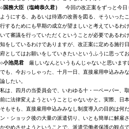
○国務大臣（塩崎恭久君）
今回の改正案をずっと今日
ようにする、あるいは待遇の改善を図る、そういった
行するためにも早期の成立が望ましいと考えているわ
いて審議を行っていただくということが必要であるわ
知をしているわけでありますが、改正案に定める施行
府としてはお願いをしていきたいというふうに思って
○小池晃君
厳しいなんというもんじゃないと思います
でも、今おっしゃった、十月一日、直接雇用申込みみ
論したい。
私は、四月の当委員会で、いわゆる十・一ペーパー、
前に法律変えようということじゃないかと。実際、日
そもそも、直接雇用申込みみなし制度導入の目的は何
ン・ショック後の大量の派遣切り、いとも簡単に解雇
かやめさせようということで、派遣労働者保護の観点