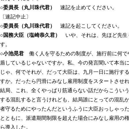
○委員長（丸川珠代君）
速記を止めてください。
〔速記中止〕
○委員長（丸川珠代君）
速記を起こしてください。
○国務大臣（塩崎恭久君）
いや、それは、先ほど先生
す。
○小池晃君
働く人を守るための制度が、施行前に何で
盾しているじゃないですか。私、今の発言聞いて本当
じゃ、何でそれが、だって大臣は、九月一日に施行す
すか。だったら円滑にみなし雇用制度をスタートさせ
結局、これ、全くやっぱり筋通らない話だからこうい
する混乱すると言うけれども、結局誰にとっての混乱
者守るためにやったんだというふうに大臣おっしゃっ
とともに、派遣期間制限を超えた場合にみなし雇用の
ら導入した。