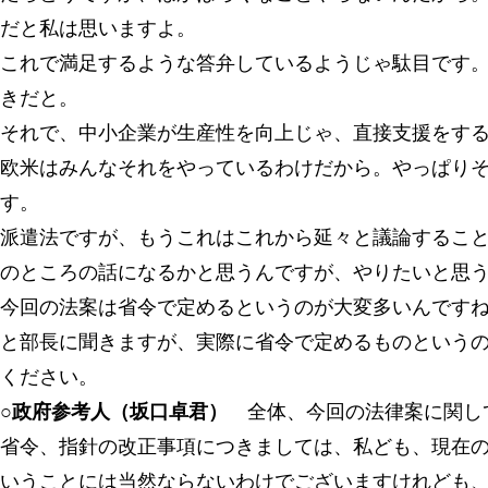
だと私は思いますよ。
これで満足するような答弁しているようじゃ駄目です
きだと。
それで、中小企業が生産性を向上じゃ、直接支援をす
欧米はみんなそれをやっているわけだから。やっぱり
す。
派遣法ですが、もうこれはこれから延々と議論するこ
のところの話になるかと思うんですが、やりたいと思
今回の法案は省令で定めるというのが大変多いんです
と部長に聞きますが、実際に省令で定めるものという
ください。
○政府参考人（坂口卓君）
全体、今回の法律案に関し
省令、指針の改正事項につきましては、私ども、現在
いうことには当然ならないわけでございますけれども