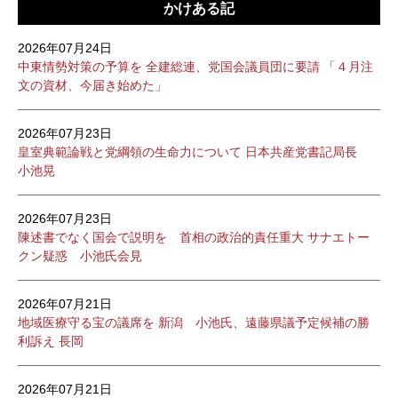
かけある記
2026年07月24日
中東情勢対策の予算を 全建総連、党国会議員団に要請 「４月注
文の資材、今届き始めた」
2026年07月23日
皇室典範論戦と党綱領の生命力について 日本共産党書記局長
小池晃
2026年07月23日
陳述書でなく国会で説明を 首相の政治的責任重大 サナエトー
クン疑惑 小池氏会見
2026年07月21日
地域医療守る宝の議席を 新潟 小池氏、遠藤県議予定候補の勝
利訴え 長岡
2026年07月21日