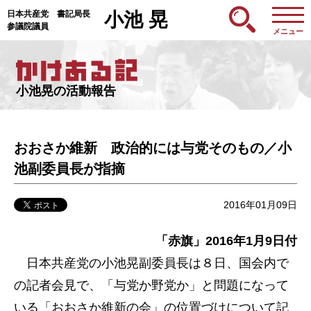
日本共産党 書記局長
小池 晃
参議院議員
メニュー
小池晃の活動報告
おおさか維新 政治的には与党そのもの／小
池副委員長が指摘
2016年01月09日
「赤旗」2016年1月9日付
日本共産党の小池晃副委員長は８日、国会内で
の記者会見で、「与党か野党か」と問題になって
いる「おおさか維新の会」の位置づけについて記