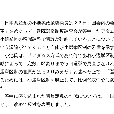
日本共産党の小池晃政策委員長は２６日、国会内の会
革」をめぐって、衆院選挙制度調査会が答申したアダ
小選挙区の増減調整で議論が紛糾していることについ
いう議論がでてくること自体が小選挙区制の矛盾を示
小池氏は、「アダムズ方式であれ何であれ小選挙区制
動によって、定数、区割りまで毎回選挙で見直さなけ
選挙区制の害悪がはっきりみえた」と述べた上で、「
るためには、小選挙区制を廃止して、比例代表中心に変
た｡
答申に盛り込まれた議員定数の削減については、「国
とし、改めて反対を表明しました。