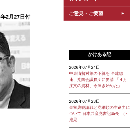
ご意見・ご要望
6年2月27日付
かけある記
2026年07月24日
中東情勢対策の予算を 全建総
連、党国会議員団に要請 「４月
注文の資材、今届き始めた」
2026年07月23日
皇室典範論戦と党綱領の生命力に
ついて 日本共産党書記局長 小
池晃