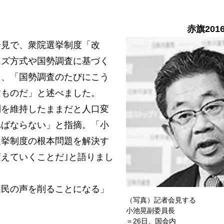
赤旗201
見で、衆院選挙制度「改
ムズ方式や国勢調査に基づく
て、「国勢調査のたびにこう
すものだ」と述べました。
を維持したままだと人口変
ればならない」と指摘。「小
選挙制度の根本問題を解決す
えていくことだ｣と語りまし
民の声を削ることになる」
（写真）記者会見する
小池晃副委員長
＝26日、国会内