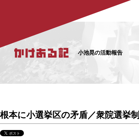
小池晃の活動報告
根本に小選挙区の矛盾／衆院選挙