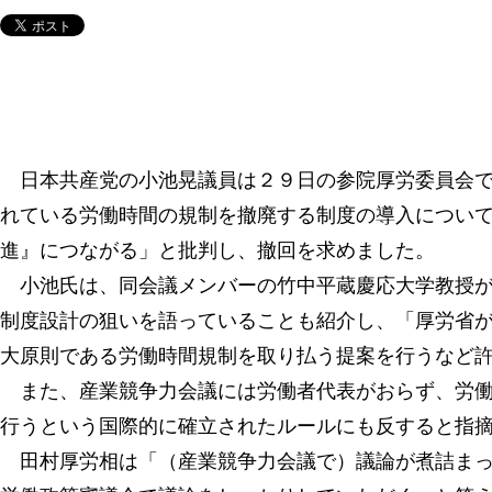
日本共産党の小池晃議員は２９日の参院厚労委員会で
れている労働時間の規制を撤廃する制度の導入につい
進』につながる」と批判し、撤回を求めました。
小池氏は、同会議メンバーの竹中平蔵慶応大学教授が”
制度設計の狙いを語っていることも紹介し、「厚労省
大原則である労働時間規制を取り払う提案を行うなど
また、産業競争力会議には労働者代表がおらず、労働
行うという国際的に確立されたルールにも反すると指
田村厚労相は「（産業競争力会議で）議論が煮詰まっ