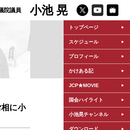
小池 晃
議院議員
トップページ
スケジュール
プロフィール
かけある記
JCP★MOVIE
国会ハイライト
労相に小
小池晃チャンネル
ダウンロード