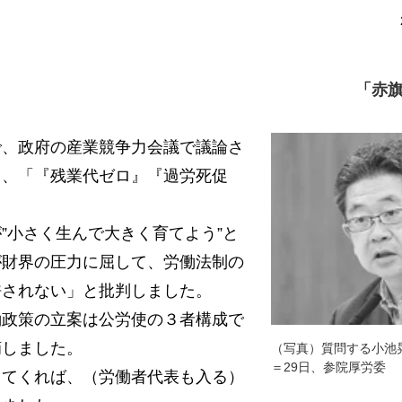
「赤旗
、政府の産業競争力会議で議論さ
て、「『残業代ゼロ』『過労死促
小さく生んで大きく育てよう”と
が財界の圧力に屈して、労働法制の
許されない」と批判しました。
政策の立案は公労使の３者構成で
摘しました。
（写真）質問する小池
＝29日、参院厚労委
てくれば、（労働者代表も入る）