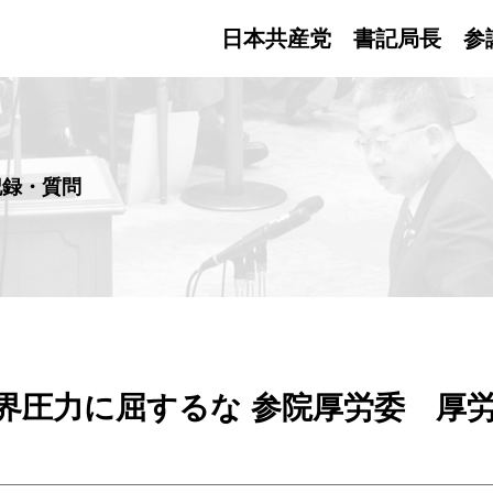
日本共産党 書記局長
参
記録・質問
財界圧力に屈するな 参院厚労委 厚