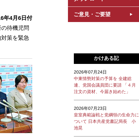
ご意見・ご要望
16年4月6日付
所の待機児問
的対策を緊急
かけある記
2026年07月24日
中東情勢対策の予算を 全建総
連、党国会議員団に要請 「４月
注文の資材、今届き始めた」
2026年07月23日
皇室典範論戦と党綱領の生命力に
ついて 日本共産党書記局長 小
池晃