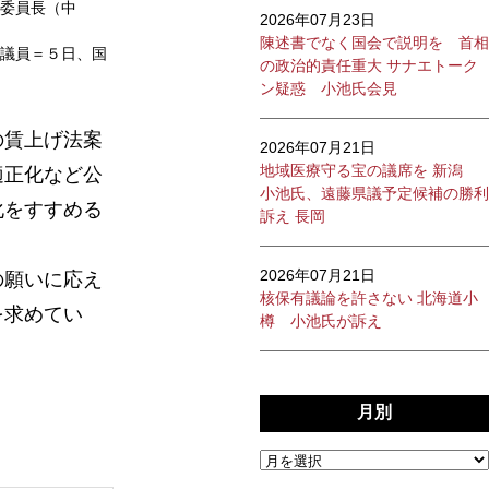
委員長（中
2026年07月23日
陳述書でなく国会で説明を 首相
議員＝５日、国
の政治的責任重大 サナエトーク
ン疑惑 小池氏会見
の賃上げ法案
2026年07月21日
地域医療守る宝の議席を 新潟
適正化など公
小池氏、遠藤県議予定候補の勝利
化をすすめる
訴え 長岡
2026年07月21日
の願いに応え
核保有議論を許さない 北海道小
を求めてい
樽 小池氏が訴え
月別