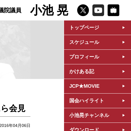
小池 晃
議院議員
トップページ
スケジュール
プロフィール
かけある記
JCP★MOVIE
国会ハイライト
氏ら会見
小池晃チャンネル
2016年04月06日
ダウンロード