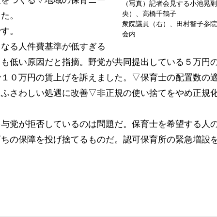
度をつくる▽地域の保育ニー
（写真）記者会見する小池晃副
央）、高橋千鶴子
した。
衆院議員（右）、田村智子参院
です。
会内
なる人件費基準が低すぎる
円も低い原因だと指摘。野党が共同提出している５万円
で１０万円の賃上げを訴えました。▽保育士の配置数の
にふさわしい処遇に改善▽非正規の使い捨てをやめ正規
与党が拒否しているのは問題だ。保育士を希望する人
育ちの保障を投げ捨てるものだ。認可保育所の緊急増設