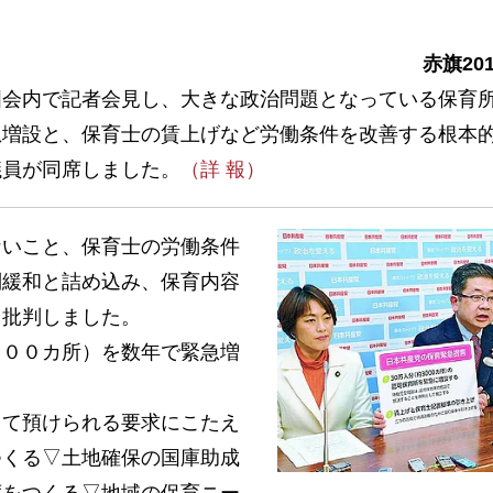
赤旗20
会内で記者会見し、大きな政治問題となっている保育
急増設と、保育士の賃上げなど労働条件を改善する根本
議員が同席しました。
（詳 報）
いこと、保育士の労働条件
制緩和と詰め込み、保育内容
と批判しました。
００カ所）を数年で緊急増
て預けられる要求にこたえ
つくる▽土地確保の国庫助成