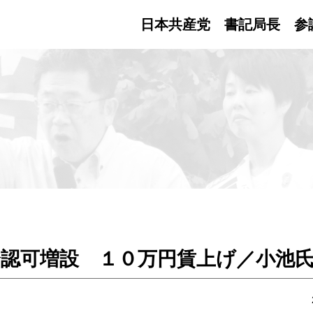
日本共産党 書記局長
参
分認可増設 １０万円賃上げ／小池