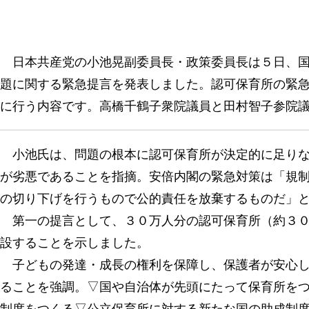
日本共産党の小池晃副委員長・政策委員長は５日、国
題に関する緊急提言を発表しました。認可保育所の緊
に行う内容です。高橋千鶴子衆院議員と田村智子参院
小池氏は、問題の根本に認可保育所が決定的に足りな
が劣悪であることを指摘。安倍内閣の緊急対策は「規
の切り下げを行うもので公的責任を放棄するものだ」
第一の提言として、３０万人分の認可保育所（約３０
設することを示しました。
子どもの発達・成長の権利を保障し、保護者が安心し
ることを強調。▽国や自治体が先頭にたって保育所を