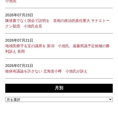
小池晃
2026年07月23日
陳述書でなく国会で説明を 首相の政治的責任重大 サナエトー
クン疑惑 小池氏会見
2026年07月21日
地域医療守る宝の議席を 新潟 小池氏、遠藤県議予定候補の勝
利訴え 長岡
2026年07月21日
核保有議論を許さない 北海道小樽 小池氏が訴え
月別