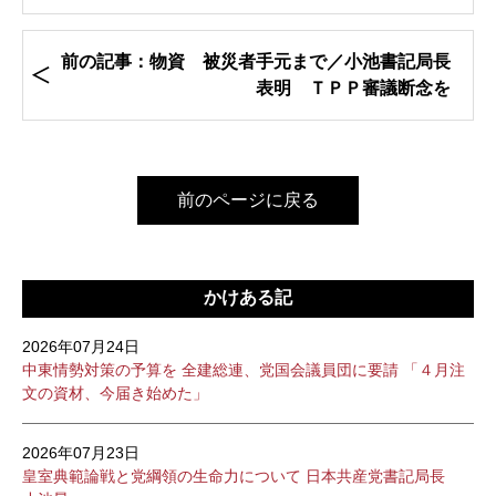
前の記事：物資 被災者手元まで／小池書記局長
表明 ＴＰＰ審議断念を
前のページに戻る
かけある記
2026年07月24日
中東情勢対策の予算を 全建総連、党国会議員団に要請 「４月注
文の資材、今届き始めた」
2026年07月23日
皇室典範論戦と党綱領の生命力について 日本共産党書記局長