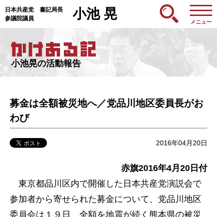
日本共産党 書記局長
小池 晃
参議院議員
メニュー
小池晃の活動報告
募金は全額被災地へ／党品川地区委員長がお
わび
2016年04月20日
赤旗2016年4月20日付
東京都品川区内で開催した日本共産党演説会で
参加者から寄せられた募金について、党品川地区
委員会は１９日、全額を地震が続く熊本県の被災