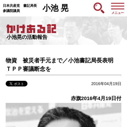
日本共産党 書記局長
小池 晃
参議院議員
メニュー
小池晃の活動報告
物資 被災者手元まで／小池書記局長表明
ＴＰＰ審議断念を
2016年04月19日
赤旗2016年4月19日付