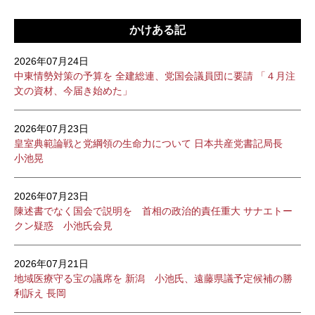
かけある記
2026年07月24日
中東情勢対策の予算を 全建総連、党国会議員団に要請 「４月注
文の資材、今届き始めた」
2026年07月23日
皇室典範論戦と党綱領の生命力について 日本共産党書記局長
小池晃
2026年07月23日
陳述書でなく国会で説明を 首相の政治的責任重大 サナエトー
クン疑惑 小池氏会見
2026年07月21日
地域医療守る宝の議席を 新潟 小池氏、遠藤県議予定候補の勝
利訴え 長岡