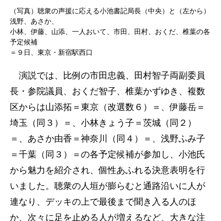
（写真）聴衆の声援に応える小池書記局長（中央）と（左から）
浅野、あさか、
小林、伊藤、山添、一人おいて、市田、田村、おくだ、椎葉の各
予定候補
＝９日、東京・新宿駅西口
演説では、比例の市田忠義、田村智子両副委員
長・参院議員、おくだ智子、椎葉かずゆき、複数
区からは山添拓＝東京（改選数６）＝、伊藤岳＝
埼玉（同３）＝、小林きょう子＝茨城（同２）
＝、あさか由香＝神奈川（同４）＝、浅野ふみ子
＝千葉（同３）＝の各予定候補が参加し、小池氏
から魅力を紹介され、個性あふれる決意表明を行
いました。聴衆の人垣が膨らむと通路沿いに人が
連なり、デッキの上で最後まで聞き入る人のほ
か、次々に足を止める人が増えるなど、大きな注