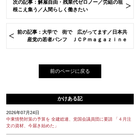
次の記事：解雇自由・残業代ゼロノー／労組の垣
根こえ集う／人間らしく働きたい
前の記事：大学で 街で 広がってます／日本共
産党の若者パンフ ＪＣＰｍａｇａｚｉｎｅ
前のページに戻る
かけある記
2026年07月24日
中東情勢対策の予算を 全建総連、党国会議員団に要請 「４月注
文の資材、今届き始めた」