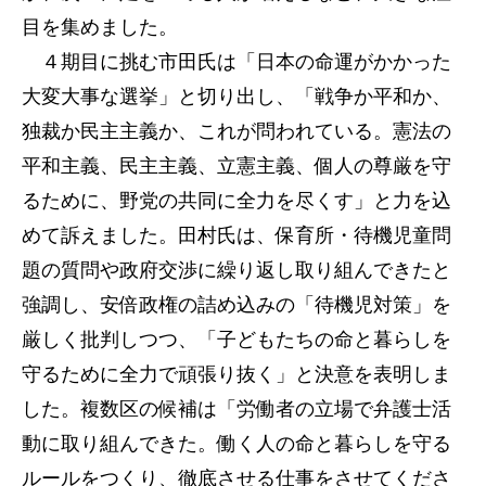
目を集めました。
４期目に挑む市田氏は「日本の命運がかかった
大変大事な選挙」と切り出し、「戦争か平和か、
独裁か民主主義か、これが問われている。憲法の
平和主義、民主主義、立憲主義、個人の尊厳を守
るために、野党の共同に全力を尽くす」と力を込
めて訴えました。田村氏は、保育所・待機児童問
題の質問や政府交渉に繰り返し取り組んできたと
強調し、安倍政権の詰め込みの「待機児対策」を
厳しく批判しつつ、「子どもたちの命と暮らしを
守るために全力で頑張り抜く」と決意を表明しま
した。複数区の候補は「労働者の立場で弁護士活
動に取り組んできた。働く人の命と暮らしを守る
ルールをつくり、徹底させる仕事をさせてくださ