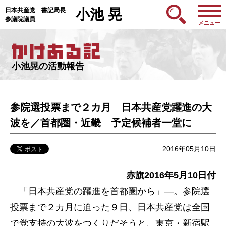
日本共産党 書記局長
小池 晃
参議院議員
メニュー
小池晃の活動報告
参院選投票まで２カ月 日本共産党躍進の大
波を／首都圏・近畿 予定候補者一堂に
2016年05月10日
赤旗2016年5月10日付
「日本共産党の躍進を首都圏から」―。参院選
投票まで２カ月に迫った９日、日本共産党は全国
で党支持の大波をつくりだそうと、東京・新宿駅