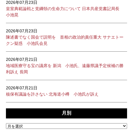
2026年07月23日
皇室典範論戦と党綱領の生命力について 日本共産党書記局長
小池晃
2026年07月23日
陳述書でなく国会で説明を 首相の政治的責任重大 サナエトー
クン疑惑 小池氏会見
2026年07月21日
地域医療守る宝の議席を 新潟 小池氏、遠藤県議予定候補の勝
利訴え 長岡
2026年07月21日
核保有議論を許さない 北海道小樽 小池氏が訴え
月別