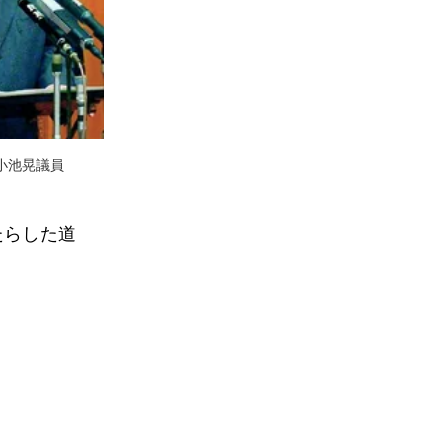
小池晃議員
たらした道