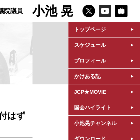
小池 晃
議院議員
トップページ
スケジュール
プロフィール
かけある記
JCP★MOVIE
国会ハイライト
付はず
小池晃チャンネル
ダウンロード