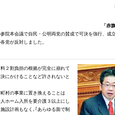
「赤旗
参院本会議で自民・公明両党の賛成で可決を強行、成
の各党が反対しました。
料２割負担の根拠が完全に崩れて
採決にかけることなど許されないと
町村の事業に置き換えることは
老人ホーム入所を要介護３以上にし
施設計画もなく､｢あらゆる面で制