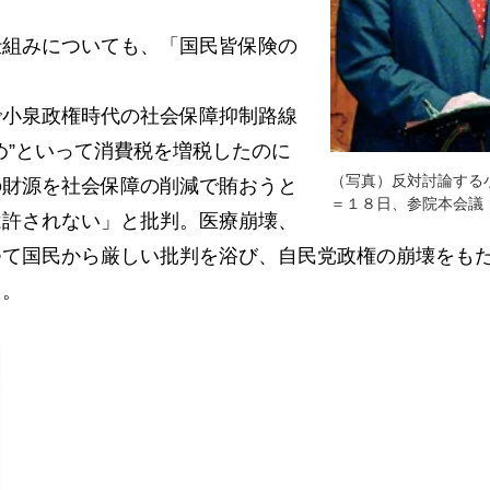
｡
組みについても、「国民皆保険の
小泉政権時代の社会保障抑制路線
め”といって消費税を増税したのに
（写真）反対討論する
の財源を社会保障の削減で賄おうと
＝１８日、参院本会議
は許されない」と批判。医療崩壊、
つて国民から厳しい批判を浴び、自民党政権の崩壊をも
た。