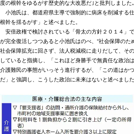
度の根幹をゆるがす歴史的な大改悪だ｣と批判しました
小池氏は、都道府県主導で強制的に病床を削減する仕
根幹を揺るがす」と述べました。
安倍政権で検討されている「骨太の方針２０１４」で
が完全復活しつつあると小池氏はのべ、”社会保障のた
社会保障拡充に回さず、法人税減税に走りだして、そ
していると指摘し、「これほど身勝手で無責任な政治
介護難民の事態がいっそう進行するが、「この道はか
だ」と強調し、こうした政治に未来はないと述べまし