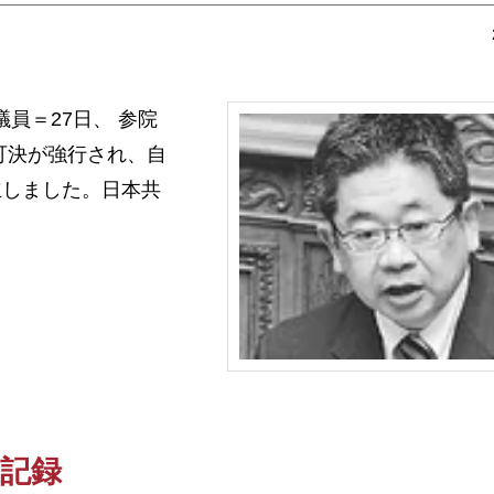
議員＝27日、 参院
可決が強行され、自
立しました。日本共
速記録