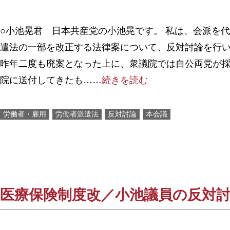
○小池晃君 日本共産党の小池晃です。 私は、会派を
遣法の一部を改正する法律案について、反対討論を行い
昨年二度も廃案となった上に、衆議院では自公両党が
院に送付してきたも……
続きを読む
労働者・雇用
労働者派遣法
反対討論
本会議
医療保険制度改／小池議員の反対