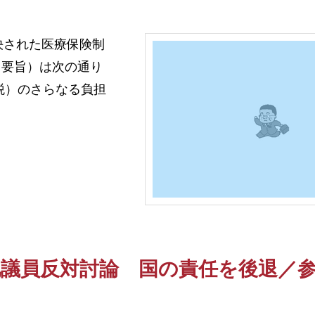
決された医療保険制
（要旨）は次の通り
税）のさらなる負担
池議員反対討論 国の責任を後退／