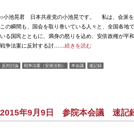
○小池晃君 日本共産党の小池晃です。 私は、会派
この瞬間も、国会を取り巻いている人々と、全国各地
いる国民とともに、満身の怒りを込め、安倍政権が平
戦争法案に反対する討……
続きを読む
反対討論
戦争法案（安保法制）
本会議
速記録
2015年9月9日 参院本会議 速