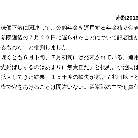
赤旗201
株価下落に関連して、公的年金を運用する年金積立金
を参院選後の７月２９日に遅らせたことについて記者団
語るものだ」と批判しました。
遅くとも６月下旬、７月初旬には発表されている。運
で先延ばしするのはあまりに無責任だ」と批判。小池氏
を拡大してきた結果、１５年度の損失が累計７兆円以上
規模で穴をあけることは間違いない。選挙戦の中でも責