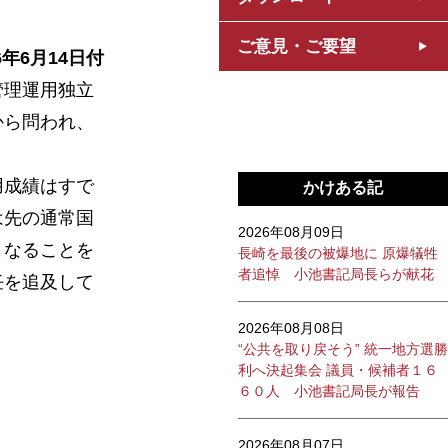
ご意見・ご要望
6年6月14日付
管理運用独立
から問われ、
用成績はすで
かけある記
は先の通常国
2026年08月09日
となることを
長崎を最後の被爆地に 原爆犠牲
者追悼 小池書記局長らが献花
任を追及して
2026年08月08日
“公共を取り戻そう” 統一地方選勝
利へ決起集会 議員・候補者１６
６０人 小池書記局長が報告
2026年08月07日