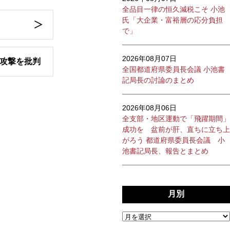
全品目一律の恒久減税こそ 小池
氏「大企業・富裕層の応分負担
で」
2026年08月07日
”攻撃を批判
全国都道府県委員長会議 小池書
記局長の討論のまとめ
2026年08月06日
全支部・地区運動で「飛躍期間」
成功を 盆前が肝、直ちに立ち上
がろう 都道府県委員長会議 小
池書記局長、報告とまとめ
月別