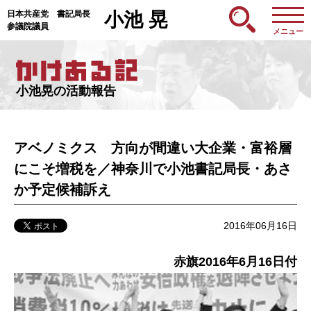
日本共産党 書記局長
小池 晃
参議院議員
メニュー
小池晃の活動報告
アベノミクス 方向が間違い大企業・富裕層
にこそ増税を／神奈川で小池書記局長・あさ
か予定候補訴え
2016年06月16日
赤旗2016年6月16日付