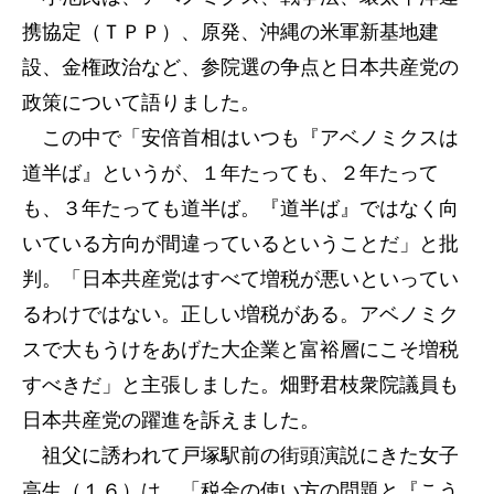
携協定（ＴＰＰ）、原発、沖縄の米軍新基地建
設、金権政治など、参院選の争点と日本共産党の
政策について語りました。
この中で「安倍首相はいつも『アベノミクスは
道半ば』というが、１年たっても、２年たって
も、３年たっても道半ば。『道半ば』ではなく向
いている方向が間違っているということだ」と批
判。「日本共産党はすべて増税が悪いといってい
るわけではない。正しい増税がある。アベノミク
スで大もうけをあげた大企業と富裕層にこそ増税
すべきだ」と主張しました。畑野君枝衆院議員も
日本共産党の躍進を訴えました。
祖父に誘われて戸塚駅前の街頭演説にきた女子
高生（１６）は、「税金の使い方の問題と『こう