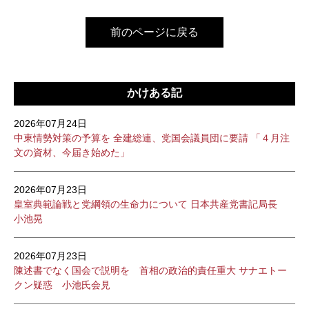
前のページに戻る
かけある記
2026年07月24日
中東情勢対策の予算を 全建総連、党国会議員団に要請 「４月注
文の資材、今届き始めた」
2026年07月23日
皇室典範論戦と党綱領の生命力について 日本共産党書記局長
小池晃
2026年07月23日
陳述書でなく国会で説明を 首相の政治的責任重大 サナエトー
クン疑惑 小池氏会見