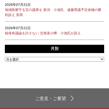
2026年07月21日
地域医療守る宝の議席を 新潟 小池氏、遠藤県議予定候補の勝
利訴え 長岡
2026年07月21日
核保有議論を許さない 北海道小樽 小池氏が訴え
月別
ご意見・ご要望