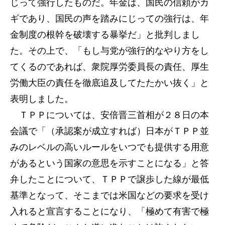
じって強行したものだ。年金は、国民の信頼がカ
ギであり、国民の声を踏みにじっての強行は、年
金制度の根幹を破壊する暴挙だ」と批判しまし
た。その上で、「もし与党が強行的なやり方をし
てくるのであれば、衆院厚労委員長の責任、厚生
労働大臣の責任を徹底追及してたたかい抜く」と
表明しました。
ＴＰＰについては、安倍晋三首相が２８日の本
会議で「（承認案が成立すれば）日本がＴＰＰ並
みのレベルの高いルールをいつでも提供する用意
があるという国家の意思を示すことになる」と答
弁したことについて、ＴＰＰで譲歩した線が最低
基準となって、そこまでは米国などの要求を受け
入れると宣言することになり、「極めて有害で極