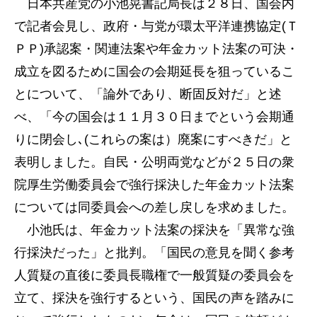
日本共産党の小池晃書記局長は２８日、国会内
で記者会見し、政府・与党が環太平洋連携協定(Ｔ
ＰＰ)承認案・関連法案や年金カット法案の可決・
成立を図るために国会の会期延長を狙っているこ
とについて、「論外であり、断固反対だ」と述
べ、「今の国会は１１月３０日までという会期通
りに閉会し､(これらの案は）廃案にすべきだ」と
表明しました。自民・公明両党などが２５日の衆
院厚生労働委員会で強行採決した年金カット法案
については同委員会への差し戻しを求めました。
小池氏は、年金カット法案の採決を「異常な強
行採決だった」と批判。「国民の意見を聞く参考
人質疑の直後に委員長職権で一般質疑の委員会を
立て、採決を強行するという、国民の声を踏みに