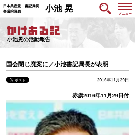
日本共産党 書記局長
小池 晃
参議院議員
メニュー
小池晃の活動報告
国会閉じ廃案に／小池書記局長が表明
2016年11月29日
赤旗2016年11月29日付