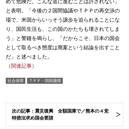
めて危険だ。こんな道に進むことは許されない」
と表明。「今後の２国間協議やＴＰＰの再交渉の
場で、米国からいっそう譲歩を迫られることにな
り、国民生活も、この国のかたちも壊されてしま
う」と警鐘を鳴らし、「だからこそ、日本の国会
として取るべき態度は廃案という結論を出すこと
だ」と述べました。
（関連記事）
社会保障
ＴＰＰ・関税撤廃
次の記事：震災復興 全額国庫で／熊本の４党
特措法求め国会要請