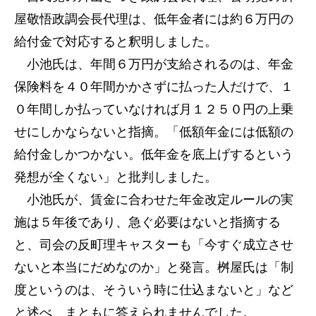
屋敬悟政調会長代理は、低年金者には約６万円の
給付金で対応すると釈明しました。
小池氏は、年間６万円が支給されるのは、年金
保険料を４０年間かかさずに払った人だけで、１
０年間しか払っていなければ月１２５０円の上乗
せにしかならないと指摘。「低額年金には低額の
給付金しかつかない。低年金を底上げするという
発想が全くない」と批判しました。
小池氏が、賃金に合わせた年金改定ルールの実
施は５年後であり、急ぐ必要はないと指摘する
と、司会の反町理キャスターも「今すぐ成立させ
ないと本当にだめなのか」と発言。桝屋氏は「制
度というのは、そういう時に仕込まないと」など
と述べ、まともに答えられませんでした。