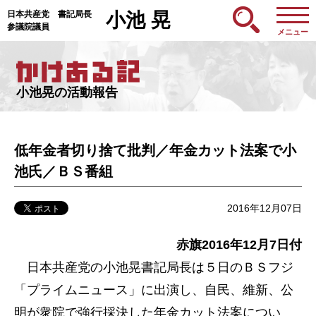
日本共産党 書記局長
小池 晃
参議院議員
メニュー
小池晃の活動報告
低年金者切り捨て批判／年金カット法案で小
池氏／ＢＳ番組
2016年12月07日
赤旗2016年12月7日付
日本共産党の小池晃書記局長は５日のＢＳフジ
「プライムニュース」に出演し、自民、維新、公
明が衆院で強行採決した年金カット法案につい