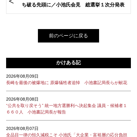
ち破る先頭に／小池氏会見 総選挙１次分発表
前のページに戻る
かけある記
2026年08月09日
長崎を最後の被爆地に 原爆犠牲者追悼 小池書記局長らが献花
2026年08月08日
“公共を取り戻そう” 統一地方選勝利へ決起集会 議員・候補者１
６６０人 小池書記局長が報告
2026年08月07日
全品目一律の恒久減税こそ 小池氏「大企業・富裕層の応分負担