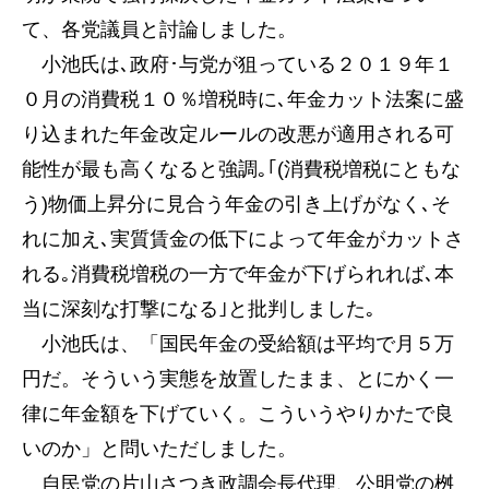
て、各党議員と討論しました。
小池氏は､政府･与党が狙っている２０１９年１
０月の消費税１０％増税時に､年金カット法案に盛
り込まれた年金改定ルールの改悪が適用される可
能性が最も高くなると強調｡｢(消費税増税にともな
う)物価上昇分に見合う年金の引き上げがなく､そ
れに加え､実質賃金の低下によって年金がカットさ
れる｡消費税増税の一方で年金が下げられれば､本
当に深刻な打撃になる｣と批判しました｡
小池氏は、「国民年金の受給額は平均で月５万
円だ。そういう実態を放置したまま、とにかく一
律に年金額を下げていく。こういうやりかたで良
いのか」と問いただしました。
自民党の片山さつき政調会長代理、公明党の桝