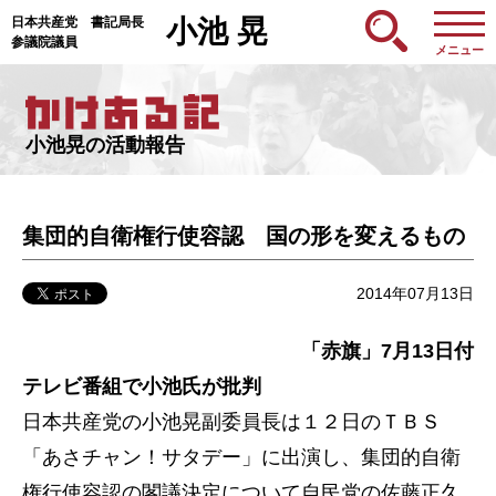
日本共産党 書記局長
小池 晃
参議院議員
メニュー
小池晃の活動報告
集団的自衛権行使容認 国の形を変えるもの
2014年07月13日
「赤旗」7月13日付
テレビ番組で小池氏が批判
日本共産党の小池晃副委員長は１２日のＴＢＳ
「あさチャン！サタデー」に出演し、集団的自衛
権行使容認の閣議決定について自民党の佐藤正久