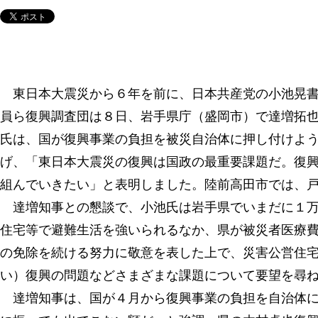
東日本大震災から６年を前に、日本共産党の小池晃書
員ら復興調査団は８日、岩手県庁（盛岡市）で達増拓
氏は、国が復興事業の負担を被災自治体に押し付けよ
げ、「東日本大震災の復興は国政の最重要課題だ。復
組んでいきたい」と表明しました。陸前高田市では、
達増知事との懇談で、小池氏は岩手県でいまだに１万
住宅等で避難生活を強いられるなか、県が被災者医療
の免除を続ける努力に敬意を表した上で、災害公営住
い）復興の問題などさまざまな課題について要望を尋
達増知事は、国が４月から復興事業の負担を自治体に