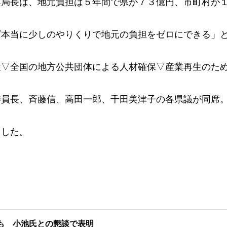
興局長は、地元負担は５年間で県が７３億円、市町村が
本当に少しのやりくりで地元の負担をゼロにできる」
▽全国の地方公共団体による人材確保▽産業再生のた
員長、斉藤信、高田一郎、千田美津子の各県議が同席
した。
も 小池氏との懇談で表明