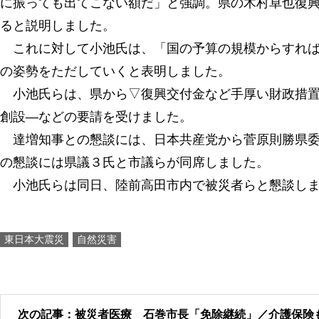
に振っても出てこない額だ」と強調。県の木村卓也復
ると説明しました。
これに対して小池氏は、「国の予算の規模からすれば
の姿勢をただしていくと表明しました。
小池氏らは、県から▽復興交付金など手厚い財政措置
創設―などの要請を受けました。
達増知事との懇談には、日本共産党から菅原則勝県委
の懇談には県議３氏と市議らが同席しました。
小池氏らは同日、陸前高田市内で被災者らと懇談しま
東日本大震災
自然災害
次の記事：被災者医療 石巻市長「免除継続」／介護保険