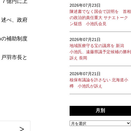
１７億円に上
2026年07月23日
陳述書でなく国会で説明を 首相
の政治的責任重大 サナエトーク
と述べ、政府
ン疑惑 小池氏会見
めの補助制度
2026年07月21日
地域医療守る宝の議席を 新潟
小池氏、遠藤県議予定候補の勝利
。戸羽市長と
訴え 長岡
2026年07月21日
核保有議論を許さない 北海道小
樽 小池氏が訴え
月別