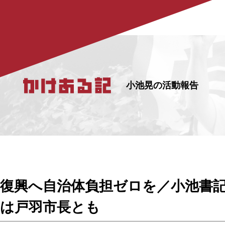
小池晃の活動報告
復興へ自治体負担ゼロを／小池書
は戸羽市長とも