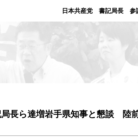
日本共産党 書記局長
参
記局長ら達増岩手県知事と懇談 陸