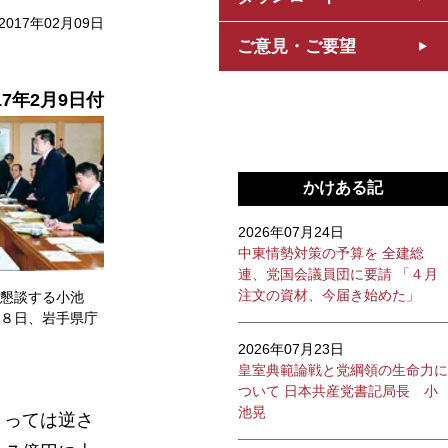
2017年02月09日
ご意見・ご要望
17年2月9日付
かけある記
2026年07月24日
中東情勢対策の予算を 全建総
連、党国会議員団に要請 「４月
注文の資材、今届き始めた」
懇談する小池
８日、岩手県庁
2026年07月23日
皇室典範論戦と党綱領の生命力に
ついて 日本共産党書記局長 小
池晃
とっては逆さ