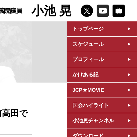
小池 晃
議院議員
トップページ
スケジュール
プロフィール
かけある記
JCP★MOVIE
国会ハイライト
前高田で
小池晃チャンネル
ダウンロード