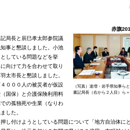
赤旗20
記局長と辰巳孝太郎参院議
也知事と懇談しました。小池
うとしている問題などを挙
興に向けて力を合わせて取り
戸羽太市長と懇談しました。
４０００人の被災者が仮設
（写真）達増・岩手県知事らと
書記局長（右から２人目）ら＝
費（国保）と介護保険利用料
宅での孤独死や生業（なりわ
ねました。
押し付けようとしている問題について「地方自治体に