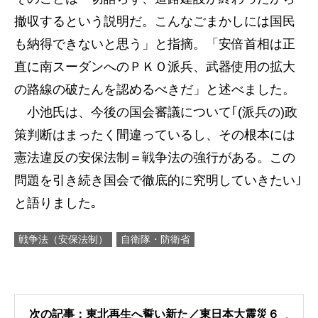
撤収するという説明だ。こんなごまかしには国民
も納得できないと思う」と指摘。「安倍首相は正
直に南スーダンへのＰＫＯ派兵、武器使用の拡大
の路線の破たんを認めるべきだ」と述べました。
小池氏は、今後の国会審議について｢(派兵の)政
策判断はまったく間違っているし、その根本には
憲法違反の安保法制＝戦争法の強行がある。この
問題を引き続き国会で徹底的に究明していきたい｣
と語りました｡
戦争法（安保法制）
自衛隊・防衛省
次の記事：東北再生へ誓い新た／東日本大震災６