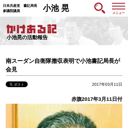
日本共産党 書記局長
小池 晃
参議院議員
メニュー
小池晃の活動報告
南スーダン自衛隊撤収表明で小池書記局長が
会見
2017年03月11日
赤旗2017年3月11日付