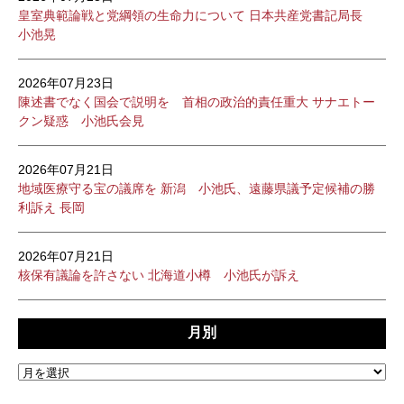
皇室典範論戦と党綱領の生命力について 日本共産党書記局長
小池晃
2026年07月23日
陳述書でなく国会で説明を 首相の政治的責任重大 サナエトー
クン疑惑 小池氏会見
2026年07月21日
地域医療守る宝の議席を 新潟 小池氏、遠藤県議予定候補の勝
利訴え 長岡
2026年07月21日
核保有議論を許さない 北海道小樽 小池氏が訴え
月別