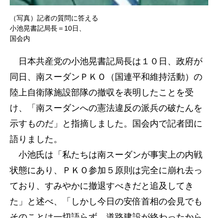
（写真）記者の質問に答える
小池晃書記局長＝10日、
国会内
日本共産党の小池晃書記局長は１０日、政府が
同日、南スーダンＰＫＯ（国連平和維持活動）の
陸上自衛隊施設部隊の撤収を表明したことを受
け、「南スーダンへの憲法違反の派兵の破たんを
示すものだ」と指摘しました。国会内で記者団に
語りました。
小池氏は「私たちは南スーダンが事実上の内戦
状態にあり、ＰＫＯ参加５原則は完全に崩れ去っ
ており、すみやかに撤退すべきだと追及してき
た」と述べ、「しかし今日の安倍首相の会見でも
そのことは一切語らず、道路建設が終わったから