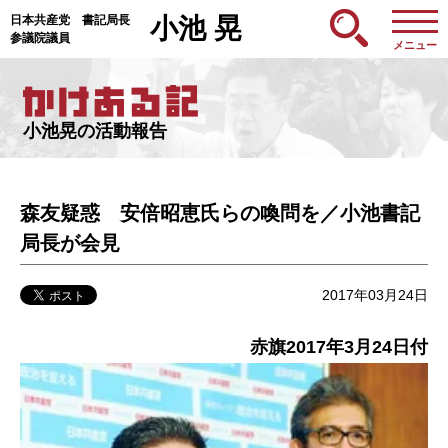
日本共産党 書記局長
小池 晃
参議院議員
メニュー
小池晃の活動報告
森友疑惑 安倍昭恵氏らの喚問を／小池書記
局長が会見
2017年03月24日
赤旗2017年3月24日付