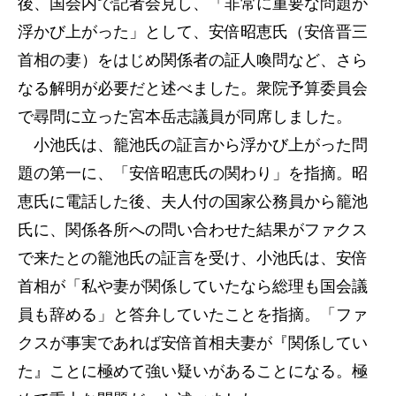
後、国会内で記者会見し、「非常に重要な問題が
浮かび上がった」として、安倍昭恵氏（安倍晋三
首相の妻）をはじめ関係者の証人喚問など、さら
なる解明が必要だと述べました。衆院予算委員会
で尋問に立った宮本岳志議員が同席しました。
小池氏は、籠池氏の証言から浮かび上がった問
題の第一に、「安倍昭恵氏の関わり」を指摘。昭
恵氏に電話した後、夫人付の国家公務員から籠池
氏に、関係各所への問い合わせた結果がファクス
で来たとの籠池氏の証言を受け、小池氏は、安倍
首相が「私や妻が関係していたなら総理も国会議
員も辞める」と答弁していたことを指摘。「ファ
クスが事実であれば安倍首相夫妻が『関係してい
た』ことに極めて強い疑いがあることになる。極