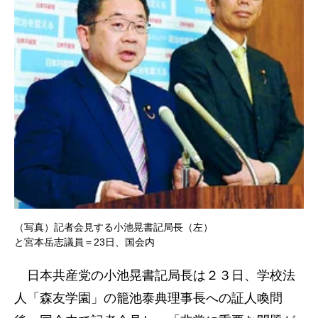
（写真）記者会見する小池晃書記局長（左）
と宮本岳志議員＝23日、国会内
日本共産党の小池晃書記局長は２３日、学校法
人「森友学園」の籠池泰典理事長への証人喚問