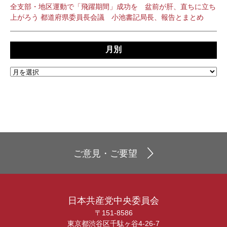
全支部・地区運動で「飛躍期間」成功を 盆前が肝、直ちに立ち
上がろう 都道府県委員長会議 小池書記局長、報告とまとめ
月別
ご意見・ご要望
日本共産党中央委員会
〒151-8586
東京都渋谷区千駄ヶ谷4-26-7