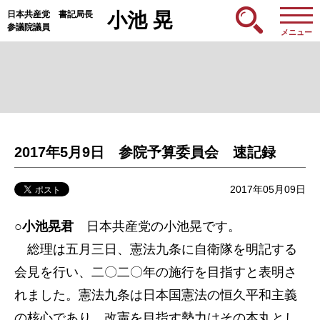
日本共産党 書記局長
小池 晃
参議院議員
メニュー
2017年5月9日 参院予算委員会 速記録
2017年05月09日
○小池晃君
日本共産党の小池晃です。
総理は五月三日、憲法九条に自衛隊を明記する
会見を行い、二〇二〇年の施行を目指すと表明さ
れました。憲法九条は日本国憲法の恒久平和主義
の核心であり、改憲を目指す勢力はその本丸とし