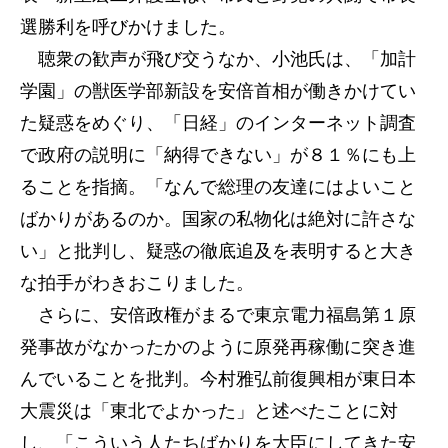
選勝利を呼びかけました。
聴衆の歓声が飛び交うなか、小池氏は、「加計
学園」の獣医学部新設を安倍首相が働きかけてい
た疑惑をめぐり、「日経」のインターネット調査
で政府の説明に「納得できない」が８１％にも上
ることを指摘。「なんで総理の友達にはよいこと
ばかりがあるのか。国家の私物化は絶対に許さな
い」と批判し、疑惑の徹底追及を表明すると大き
な拍手がわきおこりました。
さらに、安倍政権がまるで東京電力福島第１原
発事故がなかったかのように原発再稼働に突き進
んでいることを批判。今村雅弘前復興相が東日本
大震災は「東北でよかった」と述べたことに対
し、「こういう人たちばかりを大臣にしてきた安