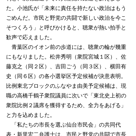
た。小池氏が「未来に責任を持たない政治はもう
ごめんだ。市民と野党の共闘で新しい政治を今こ
そつくろう」と呼びかけると、聴衆が熱い拍手と
歓声で応えました。
青葉区のイオン前の歩道には、聴衆の輪が幾重
にもなりました。松井秀明（衆院宮城１区）、佐
藤克之（同２区）、吉田ごう（同３区）、横田有
史（同６区）の各小選挙区予定候補が決意表明。
比例東北ブロックのふなやま由美予定候補は、現
職の高橋千鶴子衆院議員に次いで「東北史上初の
衆院比例２議席を獲得するため、全力をあげる」
と力を込めました。
「私たちの市長を選ぶ仙台市民会」の共同代
表・新里宏二弁護士は、市民と野党の共闘で市長