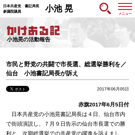
日本共産党 書記局長
小池 晃
参議院議員
メニュー
小池晃の活動報告
市民と野党の共闘で市長選、総選挙勝利を／
仙台 小池書記局長が訴え
2017年06月05日
赤旗2017年6月5日付
日本共産党の小池晃書記局長は４日、仙台市内
で街頭演説し、７月９日告示の仙台市長選での勝
利と、次期総選挙での共産党の躍進を訴えまし