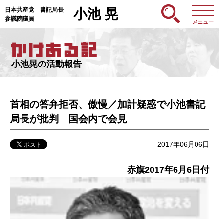
日本共産党 書記局長
小池 晃
参議院議員
メニュー
小池晃の活動報告
首相の答弁拒否、傲慢／加計疑惑で小池書記
局長が批判 国会内で会見
2017年06月06日
赤旗2017年6月6日付