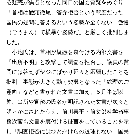
る疑惑が焦点となった同日の国会質疑をめぐり
「首相は徹頭徹尾、答弁拒否という態度だった。
国民の疑問に答えるという姿勢が全くない。傲慢
（ごうまん）で横暴な姿勢だ」と厳しく批判しま
した。
小池氏は、首相が疑惑を裏付ける内部文書を
「出所不明」と攻撃して調査を拒否し、議員の質
問には答えずヤジにばかり延々と応酬したことを
批判。事態が大きく動く契機となった「総理のご
意向」などと書かれた文書に加え、５月半ば以
降、出所や官僚の氏名が明記された文書が次々と
明らかにされたうえ、前川喜平・前文部科学省事
務次官も文書を裏付ける証言をしていることを示
し「調査拒否にはひとかけらの道理もない。国民