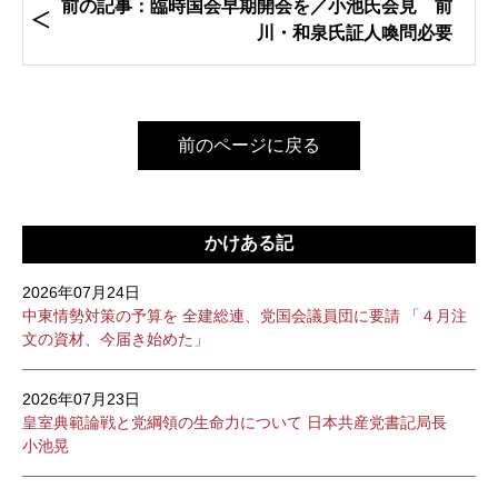
前の記事：臨時国会早期開会を／小池氏会見 前
川・和泉氏証人喚問必要
前のページに戻る
かけある記
2026年07月24日
中東情勢対策の予算を 全建総連、党国会議員団に要請 「４月注
文の資材、今届き始めた」
2026年07月23日
皇室典範論戦と党綱領の生命力について 日本共産党書記局長
小池晃