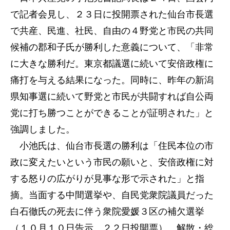
で記者会見し、２３日に投開票された仙台市長選
で共産、民進、社民、自由の４野党と市民の共同
候補の郡和子氏が勝利した意義について、「非常
に大きな勝利だ。東京都議選に続いて安倍政権に
痛打を与える結果になった。同時に、昨年の新潟
県知事選に続いて野党と市民が共闘すれば自公両
党に打ち勝つことができることが証明された」と
強調しました。
小池氏は、仙台市長選の勝利は「住民本位の市
政に変えたいという市民の願いと、安倍政権に対
する怒りの広がりが見事な形で示された」と指
摘。当面する中間選挙や、自民党衆院議員だった
白石徹氏の死去に伴う衆院愛媛３区の補欠選挙
（１０月１０日告示、２２日投開票）、解散・総