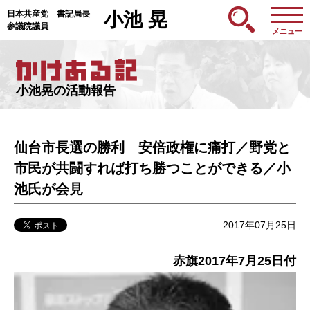
日本共産党 書記局長
小池 晃
参議院議員
メニュー
小池晃の活動報告
仙台市長選の勝利 安倍政権に痛打／野党と
市民が共闘すれば打ち勝つことができる／小
池氏が会見
2017年07月25日
赤旗2017年7月25日付