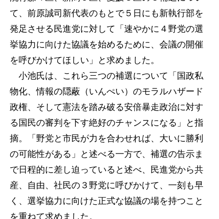
て、前原誠司新代表のもとで５日にも新執行部を
発足させる民進党に対して「速やかに４野党の選
挙協力に向けた協議を始めるために、会議の開催
を呼びかけてほしい」と求めました。
小池氏は、これら三つの補選について「国政私
物化、情報の隠蔽（いんぺい）のモラルハザード
政権、そして憲法を踏み破る安倍暴走政治に対す
る国民の審判を下す絶好のチャンスになる」と指
摘。「野党と市民が力を合わせれば、大いに勝利
の可能性がある」と述べる一方で、補選の告示ま
で日程的に差し迫っていると述べ、民進党から共
産、自由、社民の３野党に呼びかけて、一刻も早
く、選挙協力に向けた正式な協議の場を持つこと
を重ねて求めました。