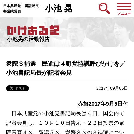
日本共産党 書記局長
小池 晃
参議院議員
メニュー
小池晃の活動報告
衆院３補選 民進は４野党協議呼びかけを／
小池書記局長が記者会見
2017年09月05日
赤旗2017年9月5日付
日本共産党の小池晃書記局長は４日、国会内で
記者会見し、１０月１０日告示・２２日投票の衆
院青森４区、新潟５区、愛媛３区の３補選につい