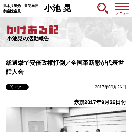
日本共産党 書記局長
小池 晃
参議院議員
メニュー
小池晃の活動報告
総選挙で安倍政権打倒／全国革新懇が代表世
話人会
2017年09月26日
赤旗2017年9月26日付