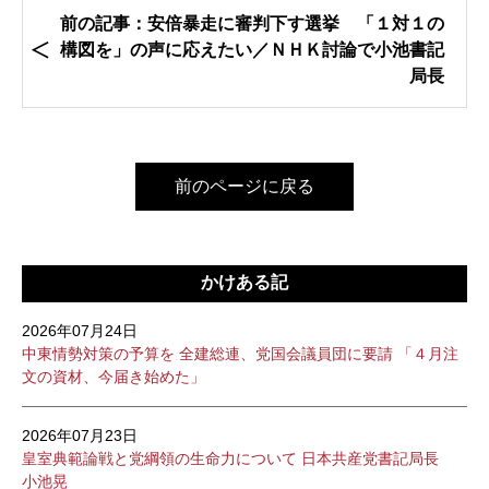
前の記事：安倍暴走に審判下す選挙 「１対１の
構図を」の声に応えたい／ＮＨＫ討論で小池書記
局長
前のページに戻る
かけある記
2026年07月24日
中東情勢対策の予算を 全建総連、党国会議員団に要請 「４月注
文の資材、今届き始めた」
2026年07月23日
皇室典範論戦と党綱領の生命力について 日本共産党書記局長
小池晃