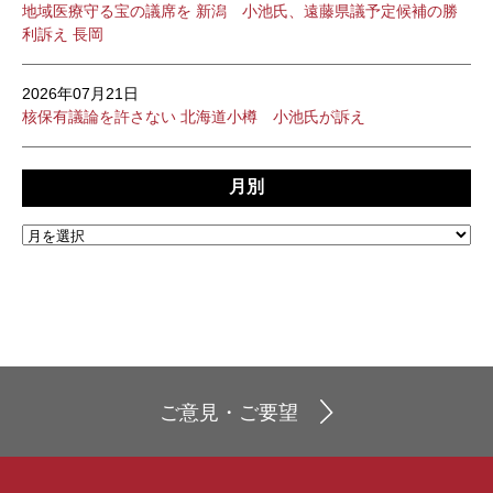
地域医療守る宝の議席を 新潟 小池氏、遠藤県議予定候補の勝
利訴え 長岡
2026年07月21日
核保有議論を許さない 北海道小樽 小池氏が訴え
月別
ご意見・ご要望