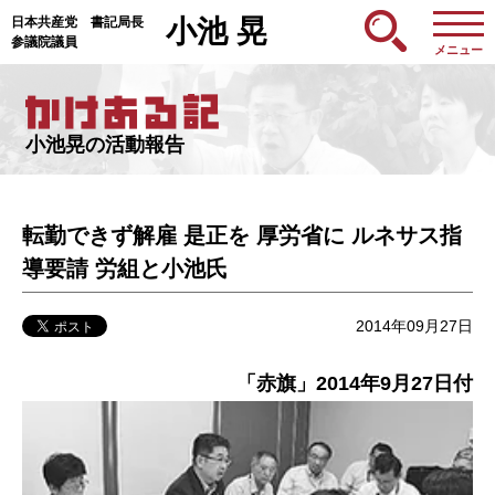
日本共産党 書記局長
小池 晃
参議院議員
メニュー
小池晃の活動報告
転勤できず解雇 是正を 厚労省に ルネサス指
導要請 労組と小池氏
2014年09月27日
「赤旗」2014年9月27日付