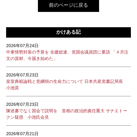
前のページに戻る
かけある記
2026年07月24日
中東情勢対策の予算を 全建総連、党国会議員団に要請 「４月注
文の資材、今届き始めた」
2026年07月23日
皇室典範論戦と党綱領の生命力について 日本共産党書記局長
小池晃
2026年07月23日
陳述書でなく国会で説明を 首相の政治的責任重大 サナエトー
クン疑惑 小池氏会見
2026年07月21日