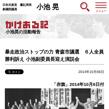
日本共産党 書記局長
小池 晃
参議院議員
メニュー
小池晃の活動報告
暴走政治ストップの力 青森市議選 ６人全員
勝利訴え 小池副委員長迎え演説会
2014年10月06日
「赤旗」2014年10月6日付