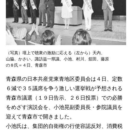
（写真）壇上で聴衆の激励に応える（左から）天内、
山脇、かさい、諏訪益一県議、小池、村川、舘田、藤原
の８氏＝４日、青森市
青森県の日本共産党東青地区委員会は４日、定数
６減で３５議席を争う激しい選挙戦が予想される
青森市議選（１９日告示、２６日投票）での必勝
をめざす演説会を、小池晃副委員長・参院議員を
迎えて青森市で開きました。
小池氏は、集団的自衛権の行使容認反対、消費税