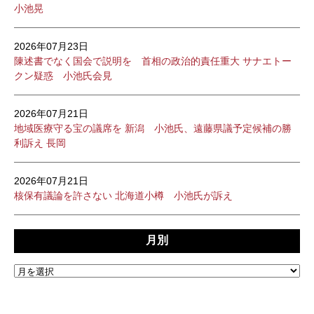
小池晃
2026年07月23日
陳述書でなく国会で説明を 首相の政治的責任重大 サナエトー
クン疑惑 小池氏会見
2026年07月21日
地域医療守る宝の議席を 新潟 小池氏、遠藤県議予定候補の勝
利訴え 長岡
2026年07月21日
核保有議論を許さない 北海道小樽 小池氏が訴え
月別