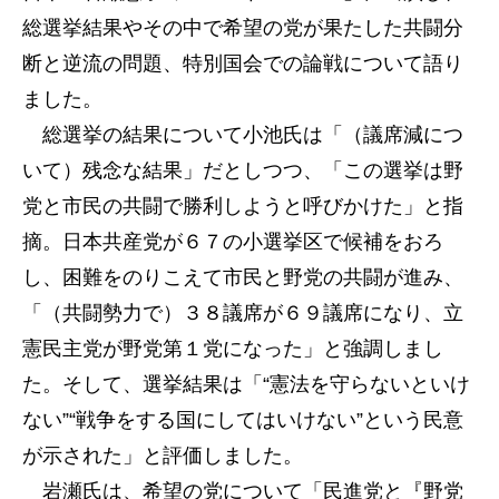
総選挙結果やその中で希望の党が果たした共闘分
断と逆流の問題、特別国会での論戦について語り
ました。
総選挙の結果について小池氏は「（議席減につ
いて）残念な結果」だとしつつ、「この選挙は野
党と市民の共闘で勝利しようと呼びかけた」と指
摘。日本共産党が６７の小選挙区で候補をおろ
し、困難をのりこえて市民と野党の共闘が進み、
「（共闘勢力で）３８議席が６９議席になり、立
憲民主党が野党第１党になった」と強調しまし
た。そして、選挙結果は「“憲法を守らないといけ
ない”“戦争をする国にしてはいけない”という民意
が示された」と評価しました。
岩瀬氏は、希望の党について「民進党と『野党