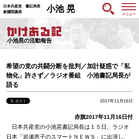
日本共産党 書記局長
小池 晃
参議院議員
メニュー
小池晃の活動報告
希望の党の共闘分断を批判／加計疑惑で「私
物化」許さず／ラジオ番組 小池書記局長が
語る
2017年11月16日
赤旗2017年11月16日付
日本共産党の小池晃書記局長は１５日、ラジオ
日本「岩瀬恵子のスマートＮＥＷＳ」に出演し、