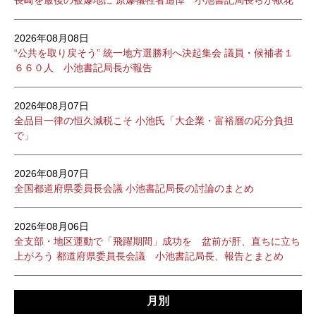
長崎を最後の被爆地に 原爆犠牲者追悼 小池書記局長らが献花
2026年08月08日
“公共を取り戻そう” 統一地方選勝利へ決起集会 議員・候補者１
６６０人 小池書記局長が報告
2026年08月07日
全品目一律の恒久減税こそ 小池氏「大企業・富裕層の応分負担
で」
2026年08月07日
全国都道府県委員長会議 小池書記局長の討論のまとめ
2026年08月06日
全支部・地区運動で「飛躍期間」成功を 盆前が肝、直ちに立ち
上がろう 都道府県委員長会議 小池書記局長、報告とまとめ
月別