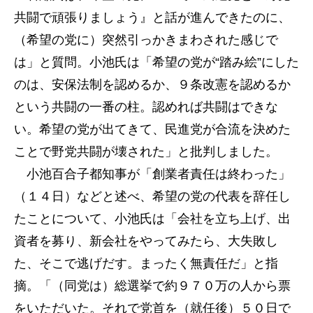
共闘で頑張りましょう』と話が進んできたのに、
（希望の党に）突然引っかきまわされた感じで
は」と質問。小池氏は「希望の党が“踏み絵”にした
のは、安保法制を認めるか、９条改憲を認めるか
という共闘の一番の柱。認めれば共闘はできな
い。希望の党が出てきて、民進党が合流を決めた
ことで野党共闘が壊された」と批判しました。
小池百合子都知事が「創業者責任は終わった」
（１４日）などと述べ、希望の党の代表を辞任し
たことについて、小池氏は「会社を立ち上げ、出
資者を募り、新会社をやってみたら、大失敗し
た、そこで逃げだす。まったく無責任だ」と指
摘。「（同党は）総選挙で約９７０万の人から票
をいただいた。それで党首を（就任後）５０日で