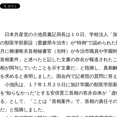
日本共産党の小池晃書記局長は１０日、学校法人「加
の獣医学部新設（愛媛県今治市）が“特例”で認められ
月に柳瀬唯夫首相秘書官（当時）が今治市職員や学園
首相案件」と述べたと記した文書の存在が報道された
相が関与していたことを示す文書だ」と指摘し、真相
を求めると表明しました。国会内で記者団の質問に答
小池氏は、１７年１月２０日に加計学園の獣医学部新
を“知らなかった”とする安倍晋三首相の答弁自体が「
る」として、「ことは『首相案件』で、首相の責任そ
だ」と指摘しました。