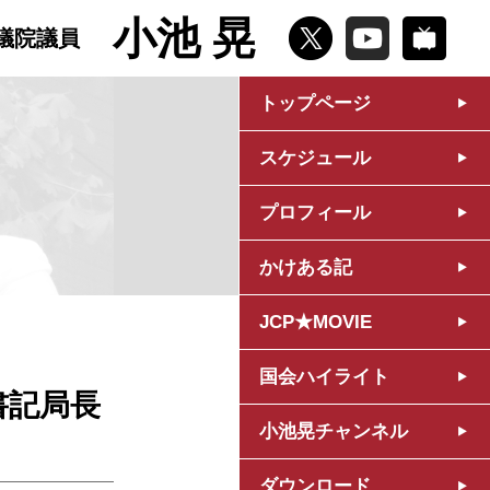
小池 晃
議院議員
トップページ
スケジュール
プロフィール
かけある記
JCP★MOVIE
国会ハイライト
書記局長
小池晃チャンネル
ダウンロード