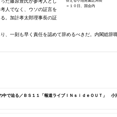
答える小池晃書記局長
った藤原豊氏が参考人とし
＝１０日、国会内
参考人でなく、ウソの証言を
ある。加計孝太郎理事長の証
り、一刻も早く責任を認めて辞めるべきだ。内閣総辞
の中で迫る／ＢＳ１１「報道ライブＩＮｓｉｄｅＯＵＴ」 小