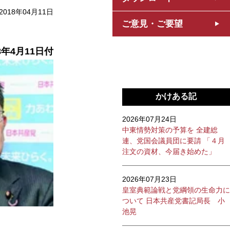
2018年04月11日
ご意見・ご要望
8年4月11日付
かけある記
2026年07月24日
中東情勢対策の予算を 全建総
連、党国会議員団に要請 「４月
注文の資材、今届き始めた」
2026年07月23日
皇室典範論戦と党綱領の生命力に
ついて 日本共産党書記局長 小
池晃