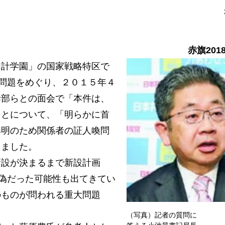
赤旗201
計学園」の国家戦略特区で
た問題をめぐり、２０１５年４
幹部らとの面会で「本件は、
ことについて、「明らかに首
解明のため関係者の証人喚問
えました。
設が決まるまで新設計画
虚偽だった可能性も出てきてい
のものが問われる重大問題
（写真）記者の質問に