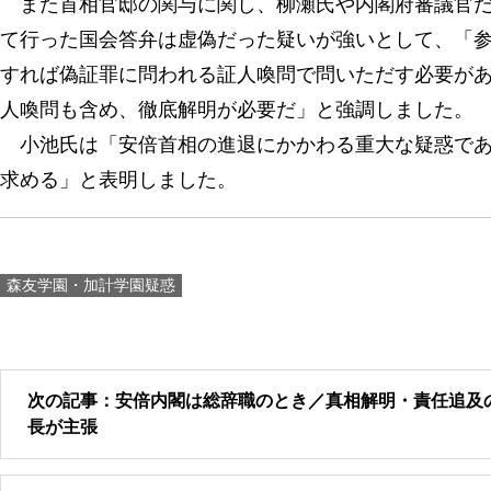
また首相官邸の関与に関し、柳瀬氏や内閣府審議官だ
て行った国会答弁は虚偽だった疑いが強いとして、「
すれば偽証罪に問われる証人喚問で問いただす必要が
人喚問も含め、徹底解明が必要だ」と強調しました。
小池氏は「安倍首相の進退にかかわる重大な疑惑であ
求める」と表明しました。
森友学園・加計学園疑惑
次の記事：安倍内閣は総辞職のとき／真相解明・責任追及
長が主張