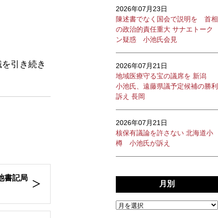
2026年07月23日
陳述書でなく国会で説明を 首相
の政治的責任重大 サナエトーク
ン疑惑 小池氏会見
職を引き続き
2026年07月21日
地域医療守る宝の議席を 新潟
小池氏、遠藤県議予定候補の勝利
訴え 長岡
2026年07月21日
核保有議論を許さない 北海道小
樽 小池氏が訴え
池書記局
月別