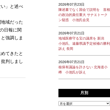
2026年07月23日
ない」と述べ
陳述書でなく国会で説明を 首相
の政治的責任重大 サナエトーク
ン疑惑 小池氏会見
闘地域だった
ンの日報に関
2026年07月21日
」と強調しま
地域医療守る宝の議席を 新潟
小池氏、遠藤県議予定候補の勝利
訴え 長岡
進めてきたと
と批判しまし
2026年07月21日
核保有議論を許さない 北海道小
樽 小池氏が訴え
月別