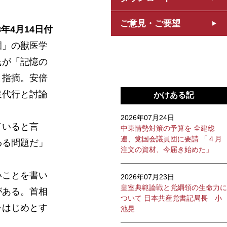
ご意見・ご要望
8年4月14日付
園」の獣医学
氏が「記憶の
と指摘。安倍
表代行と討論
かけある記
2026年07月24日
ていると言
中東情勢対策の予算を 全建総
連、党国会議員団に要請 「４月
わる問題だ」
注文の資材、今届き始めた」
いことを書い
2026年07月23日
皇室典範論戦と党綱領の生命力に
がある。首相
ついて 日本共産党書記局長 小
をはじめとす
池晃