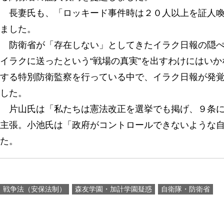
長妻氏も、「ロッキード事件時は２０人以上を証人喚
ました。
防衛省が「存在しない」としてきたイラク日報の隠ぺ
イラクに送ったという“戦場の真実”を出すわけにはい
する特別防衛監察を行っている中で、イラク日報が発
した。
片山氏は「私たちは憲法改正を選挙でも掲げ、９条に
主張。小池氏は「政府がコントロールできないような
た。
戦争法（安保法制）
森友学園・加計学園疑惑
自衛隊・防衛省