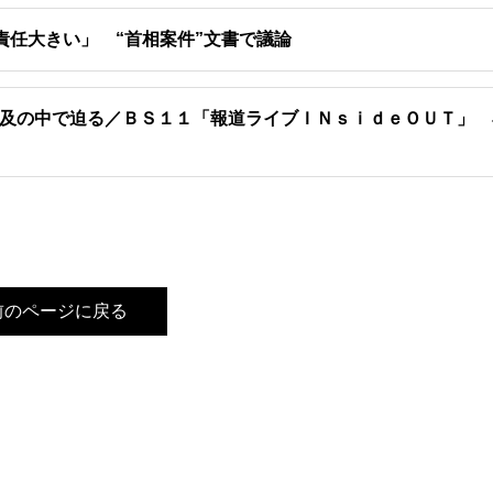
任大きい」 “首相案件”文書で議論
及の中で迫る／ＢＳ１１「報道ライブＩＮｓｉｄｅＯＵＴ」 
前のページに戻る