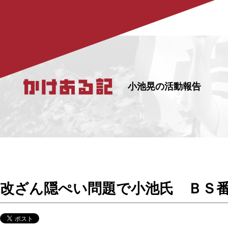
小池晃の活動報告
改ざん隠ぺい問題で小池氏 ＢＳ