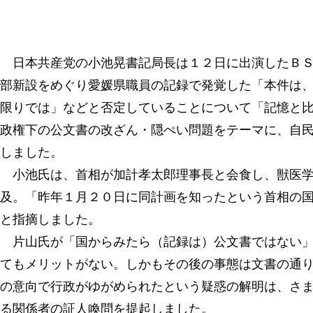
日本共産党の小池晃書記局長は１２日に出演したＢＳ
部新設をめぐり愛媛県職員の記録で発覚した「本件は
限りでは」などと否定していることについて「記憶と
政権下の公文書の改ざん・隠ぺい問題をテーマに、自
しました。
小池氏は、首相が加計孝太郎理事長と会食し、獣医学
及。「昨年１月２０日に同計画を知ったという首相の
と指摘しました。
片山氏が「国からみたら（記録は）公文書ではない」
てもメリットがない。しかもその後の事態は文書の通
の意向で行政がゆがめられたという疑惑の解明は、さ
る関係者の証人喚問を提起しました。