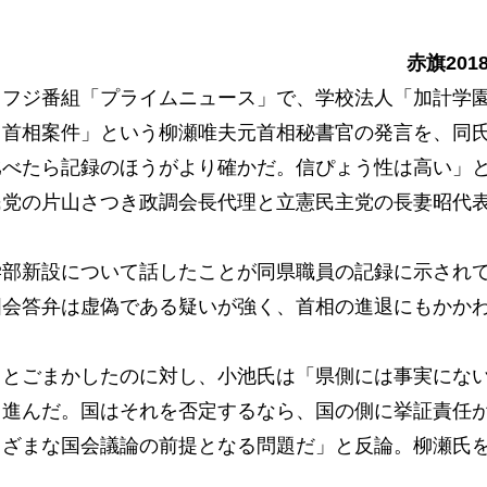
赤旗201
フジ番組「プライムニュース」で、学校法人「加計学
、首相案件」という柳瀬唯夫元首相秘書官の発言を、同
比べたら記録のほうがより確かだ。信ぴょう性は高い」
民党の片山さつき政調会長代理と立憲民主党の長妻昭代
部新設について話したことが同県職員の記録に示され
国会答弁は虚偽である疑いが強く、首相の進退にもかか
とごまかしたのに対し、小池氏は「県側には事実にな
り進んだ。国はそれを否定するなら、国の側に挙証責任
まざまな国会議論の前提となる問題だ」と反論。柳瀬氏