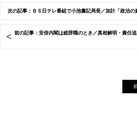
次の記事：ＢＳ日テレ番組で小池書記局長／加計「政治の責
前の記事：安倍内閣は総辞職のとき／真相解明・責任追