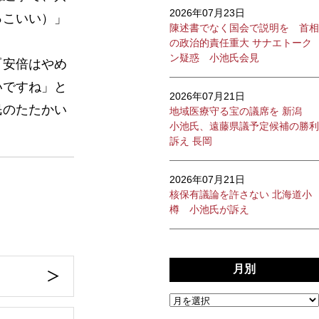
2026年07月23日
っこいい）」
陳述書でなく国会で説明を 首相
の政治的責任重大 サナエトーク
ン疑惑 小池氏会見
『安倍はやめ
いですね」と
2026年07月21日
民のたたかい
地域医療守る宝の議席を 新潟
小池氏、遠藤県議予定候補の勝利
訴え 長岡
2026年07月21日
核保有議論を許さない 北海道小
樽 小池氏が訴え
月別