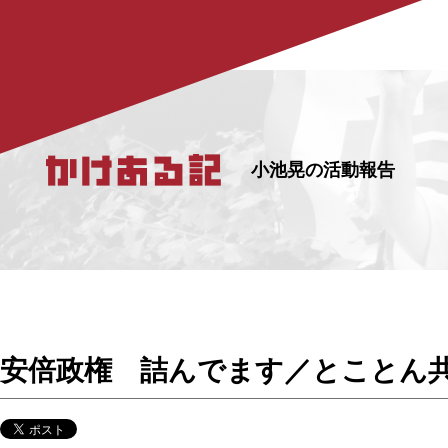
小池晃の活動報告
安倍政権 詰んでます／とことん共