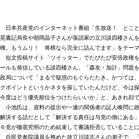
日本共産党のインターネット番組「生放送！ とこと
晃書記局長や朝岡晶子さんが落語家の立川談四楼さん
権。もうムリ！ 将棋なら完全に詰んでます」をテー
短文投稿サイト「ツイッター」でたびたび安倍政権を
ールも発信している談四楼さん。「森友・加計」問題
政局について「まるで疑惑のもぐらたたき。かつては
クポイントというかネタを探していたんだけど、今は
今度はどう優先順位をつけたらいいか」と、あきれ顔
小池氏は、資料の提出や一連の関係者の証人喚問に政
解決する話だとして「解決する責任は与党の側にある
６党が徹底究明のため結束して審議拒否していること
自民党参院議員を務めた故立川談志さんの弟子で、「