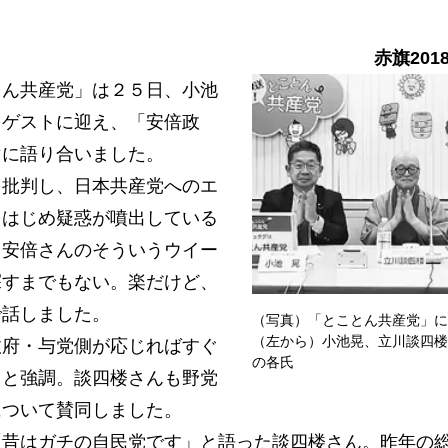
赤旗201
ん共産党」は２５日、小池
をゲストに迎え、「安倍政
マに語り合いました。
批判し、日本共産党へのエ
をはじめ疑惑が噴出している
、安倍さんのそういうウイー
探すまでもない。楽だけど、
で話しました。
（写真）「とことん共産党」に
（左から）小池晃、立川談四楼
府・与党側が応じればすぐ
の各氏
」と強調。談四楼さんも野党
について賛同しました。
昔はガチの自民党です」と語った談四楼さん。昨年の