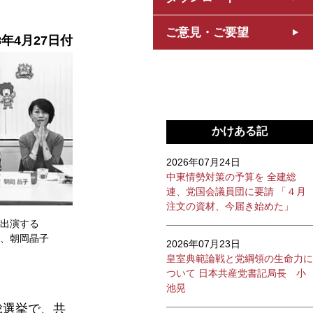
ご意見・ご要望
8年4月27日付
かけある記
2026年07月24日
中東情勢対策の予算を 全建総
連、党国会議員団に要請 「４月
注文の資材、今届き始めた」
出演する
、朝岡晶子
2026年07月23日
皇室典範論戦と党綱領の生命力に
ついて 日本共産党書記局長 小
池晃
総選挙で、共