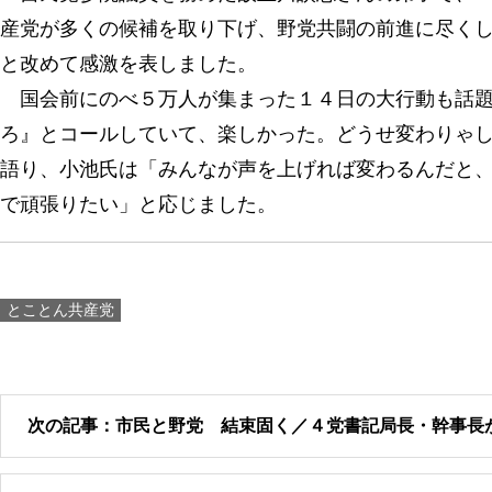
産党が多くの候補を取り下げ、野党共闘の前進に尽く
と改めて感激を表しました。
国会前にのべ５万人が集まった１４日の大行動も話題
ろ』とコールしていて、楽しかった。どうせ変わりゃ
語り、小池氏は「みんなが声を上げれば変わるんだと
で頑張りたい」と応じました。
とことん共産党
次の記事：市民と野党 結束固く／４党書記局長・幹事長