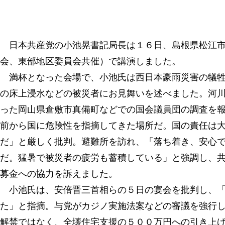
日本共産党の小池晃書記局長は１６日、島根県松江市
会、東部地区委員会共催）で講演しました。
満杯となった会場で、小池氏は西日本豪雨災害の犠牲
の床上浸水などの被災者にお見舞いを述べました。河
った岡山県倉敷市真備町などでの国会議員団の調査を
前から国に危険性を指摘してきた場所だ。国の責任は
だ」と厳しく批判。避難所を訪れ、「落ち着き、安心
だ。猛暑で被災者の疲労も蓄積している」と強調し、
募金への協力を訴えました。
小池氏は、安倍晋三首相らの５日の宴会を批判し、「
た」と指摘。与党がカジノ実施法案などの審議を強行
解禁ではなく、全壊住宅支援の５００万円への引き上