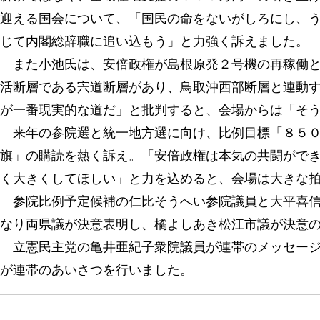
迎える国会について、「国民の命をないがしろにし、
じて内閣総辞職に追い込もう」と力強く訴えました。
また小池氏は、安倍政権が島根原発２号機の再稼働と
活断層である宍道断層があり、鳥取沖西部断層と連動
が一番現実的な道だ」と批判すると、会場からは「そ
来年の参院選と統一地方選に向け、比例目標「８５０
旗」の購読を熱く訴え。「安倍政権は本気の共闘がで
く大きくしてほしい」と力を込めると、会場は大きな
参院比例予定候補の仁比そうへい参院議員と大平喜信
なり両県議が決意表明し、橘よしあき松江市議が決意
立憲民主党の亀井亜紀子衆院議員が連帯のメッセージ
が連帯のあいさつを行いました。