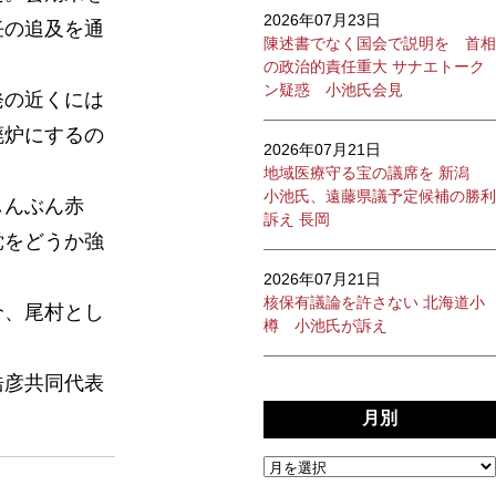
2026年07月23日
任の追及を通
陳述書でなく国会で説明を 首相
の政治的責任重大 サナエトーク
ン疑惑 小池氏会見
発の近くには
廃炉にするの
2026年07月21日
地域医療守る宝の議席を 新潟
小池氏、遠藤県議予定候補の勝利
しんぶん赤
訴え 長岡
党をどうか強
2026年07月21日
核保有議論を許さない 北海道小
介、尾村とし
樽 小池氏が訴え
浩彦共同代表
月別