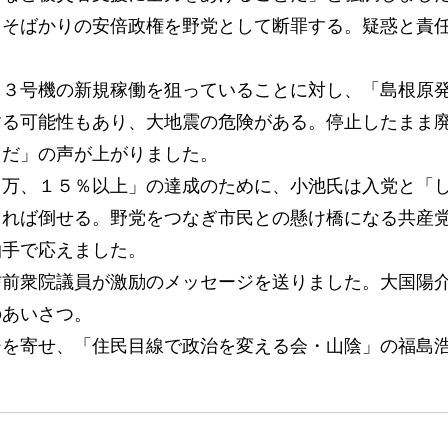
うそばかりの安倍政権を野党として断罪する。疑惑と責
３号機の新規稼働を狙っていることに対し、「島根原
する可能性もあり、大地震の危険がある。停止したまま
うだ」の声が上がりました。
万、１５％以上」の達成のために、小池氏は入党と「
きれば倒せる。野党をつなぎ市民との懸け橋になる共産
拍手で応えました。
前衆院議員が激励のメッセージを送りました。大国陽
のあいさつ。
を寄せ、「住民目線で政治を変える会・山陰」の福島