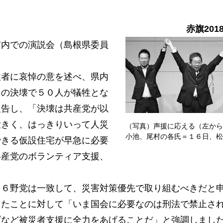
赤旗201
内での演説会（島根県委員
者に哀悼の意を述べ、県内
川の決壊で５０人が犠牲とな
報告し、「決壊は共産党が以
大きく、はっきりいって人災
（写真）声援に応える（左から
小池、尾村の各氏＝１６日、松
できる仮設住宅が早急に必要
共産党のボランティア支援、
６野党は一致して、災害対策優先で取り組むべきだと
したことに対して「いま国会に必要なのは刑法で禁止さ
げなど被災者支援に全力をあげることだ」と強調しまし