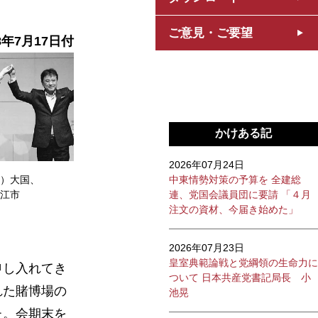
ご意見・ご要望
8年7月17日付
かけある記
2026年07月24日
中東情勢対策の予算を 全建総
）大国、
連、党国会議員団に要請 「４月
江市
注文の資材、今届き始めた」
2026年07月23日
皇室典範論戦と党綱領の生命力に
申し入れてき
ついて 日本共産党書記局長 小
れた賭博場の
池晃
た。会期末を