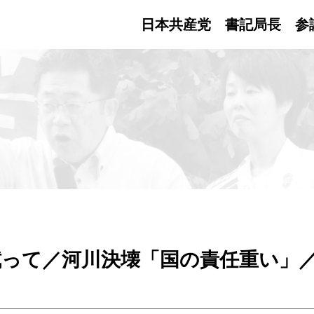
日本共産党 書記局長
参
拭って／河川決壊「国の責任重い」