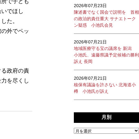
難所で子ども
2026年07月23日
急いでほし
陳述書でなく国会で説明を 首相
の政治的責任重大 サナエトーク
ました。
ン疑惑 小池氏会見
館の外でペッ
2026年07月21日
地域医療守る宝の議席を 新潟
小池氏、遠藤県議予定候補の勝利
訴え 長岡
ぐる政府の責
2026年07月21日
全力を尽くし
核保有議論を許さない 北海道小
樽 小池氏が訴え
月別