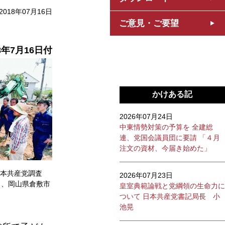
2018年07月16日
ご意見・ご要望
8年7月16日付
かけある記
2026年07月24日
中東情勢対策の予算を 全建総
連、党国会議員団に要請 「４月
注文の資材、今届き始めた」
本共産党調査
2026年07月23日
日、岡山県倉敷市
皇室典範論戦と党綱領の生命力に
ついて 日本共産党書記局長 小
池晃