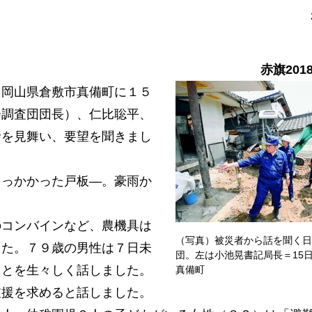
赤旗201
岡山県倉敷市真備町に１５
会調査団団長）、仁比聡平、
者を見舞い、要望を聞きまし
っかかった戸板―。豪雨か
コンバインなど、農機具は
（写真）被災者から話を聞く日
した。７９歳の男性は７日未
団。左は小池晃書記局長＝15
ことを生々しく話しました。
真備町
支援を求めると話しました。