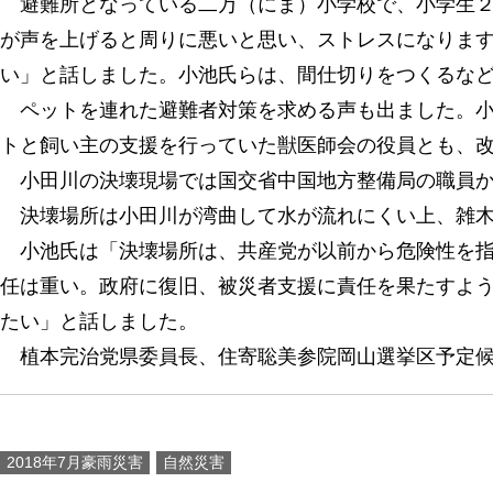
避難所となっている二万（にま）小学校で、小学生２
が声を上げると周りに悪いと思い、ストレスになりま
い」と話しました。小池氏らは、間仕切りをつくるな
ペットを連れた避難者対策を求める声も出ました。小
トと飼い主の支援を行っていた獣医師会の役員とも、
小田川の決壊現場では国交省中国地方整備局の職員か
決壊場所は小田川が湾曲して水が流れにくい上、雑木
小池氏は「決壊場所は、共産党が以前から危険性を指
任は重い。政府に復旧、被災者支援に責任を果たすよ
たい」と話しました。
植本完治党県委員長、住寄聡美参院岡山選挙区予定候
2018年7月豪雨災害
自然災害