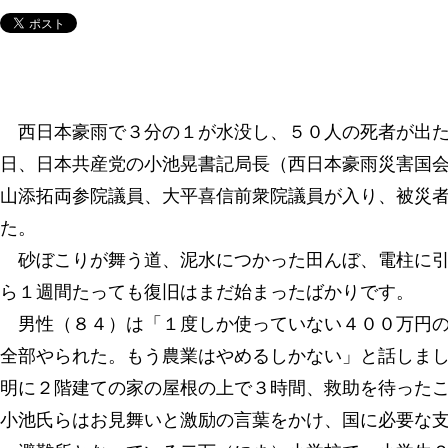
西日本豪雨で３分の１が水没し、５０人の死者が出た
日、日本共産党の小池晃書記局長（西日本豪雨災害国
山添拓両参院議員、大平喜信前衆院議員が入り、被災
た。
砂ぼこりが舞う道、泥水につかった田んぼ、電柱に引
ら１週間たっても復旧はまだ始まったばかりです。
男性（８４）は「１度しか使っていない４００万円の
全部やられた。もう農業はやめるしかない」と話しま
明に２階建ての家の屋根の上で３時間、救助を待った
小池氏らはお見舞いと激励の言葉をかけ、国に必要な