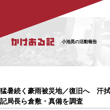
小池晃の活動報告
猛暑続く豪雨被災地／復旧へ 汗
記局長ら倉敷・真備を調査