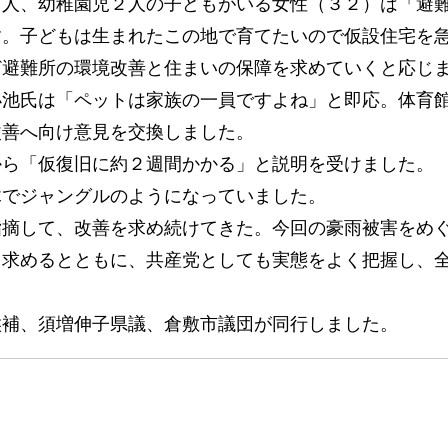
人、幼稚園児２人の子どもがいる女性（３２）は「避
す。子どもは生まれたこの地で育てたいので仮設住宅を
ど避難所の環境改善と住まいの保障を求めていくと応じ
池氏は「ペットは家族の一員ですよね」と即応。体育
改善へ向け意見を交換しました。
ら「仮復旧に約２週間かかる」と説明を受けました。
でジャングルのようになっていました。
摘して、改善を求め続けてきた。今回の豪雨被害をめ
う求めるとともに、共産党としても実態をよく把握し、
補、須増伸子県議、倉敷市議団が同行しました。