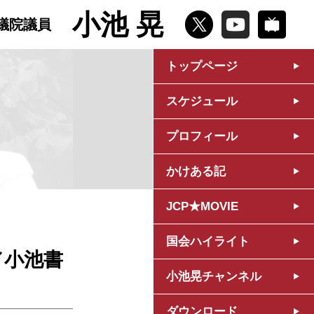
小池 晃
議院議員
トップページ
スケジュール
プロフィール
かけある記
JCP★MOVIE
国会ハイライト
／小池書
小池晃チャンネル
ダウンロード