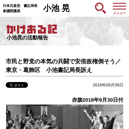
日本共産党 書記局長
小池 晃
参議院議員
メニュー
小池晃の活動報告
市民と野党の本気の共闘で安倍政権倒そう／
東京・葛飾区 小池書記局長訴え
2018年09月30日
赤旗2018年9月30日付