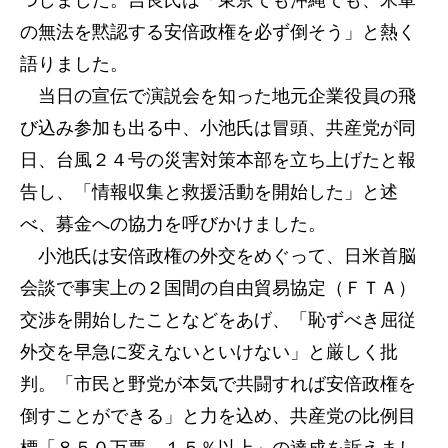
つしました。吉良氏は「東京でも沖縄でも、米軍
の無法を黙認する安倍政権を必ず倒そう」と熱く
語りました。
当日の宣伝で演説会を知った地元企業役員の飛
び込み参加も出る中、小池氏は冒頭、共産党が同
日、台風２４号の災害対策本部を立ち上げたと報
告し、「情報収集と救援活動を開始した」と述
べ、募金への協力を呼びかけました。
小池氏は安倍政権の外交をめぐって、日米首脳
会談で事実上の２国間の自由貿易協定（ＦＴＡ）
交渉を開始したことなどをあげ、「恥ずべき屈従
外交を早急に変えないといけない」と厳しく批
判。「市民と野党が本気で共闘すれば安倍政権を
倒すことができる」と力を込め、共産党の比例目