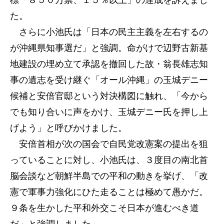
標「８５０万票、１５％以上」の達成を訴えまし
た。
さらに小池氏は「日本の民主主義を左右するの
が沖縄県知事選だ」と強調。命がけで辺野古新基
地建設の埋め立て承認を撤回した故・翁長雄志知
事の遺志を受け継ぐ「オール沖縄」の玉城デニー
候補と安倍官邸という対決構図に触れ、「今から
でも知り合いに声をかけ、玉城デニー氏を押し上
げよう」と呼びかけました。
安倍首相が次の国会で自民党改憲案の提出を狙
っていることに対し、小池氏は、３度目の南北首
脳会談など朝鮮半島での平和の動きを挙げ、「改
憲で軍事力強化にひた走ることは極めて愚かだ。
９条を生かした平和外交こそ日本が進むべき道