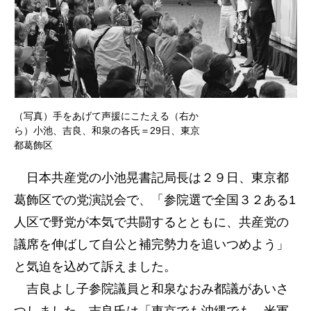
（写真）手をあげて声援にこたえる（右か
ら）小池、吉良、和泉の各氏＝29日、東京
都葛飾区
日本共産党の小池晃書記局長は２９日、東京都
葛飾区での党演説会で、「参院選で全国３２ある1
人区で野党が本気で共闘するとともに、共産党の
議席を伸ばして自公と補完勢力を追いつめよう」
と気迫を込めて訴えました。
吉良よし子参院議員と和泉なおみ都議があいさ