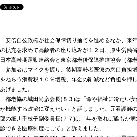
安倍自公政権が社会保障切り捨てを進めるなか、来年
の拡充を求めて高齢者の座り込みが１２日、厚生労働
日本高齢期運動連絡会と東京都老後保障推進協会（都
参加者はマイクを握り、後期高齢者医療の窓口負担増
をねらう消費税１０％増税、年金の削減など負担を押
あげました。
都老協の城田尚彦会長(８３)は「命や福祉に冷たい安
が機能する政治に変えたい」と話しました。元看護師
部の細川千枝子副委員長(７７)は「年を取れば誰もが
診できる医療制度にして」と訴えました。