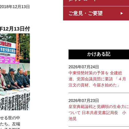
2018年12月13日
ご意見・ご要望
年12月13
日付
かけある記
2026年07月24日
中東情勢対策の予算を 全建総
連、党国会議員団に要請 「４月
注文の資材、今届き始めた」
2026年07月23日
皇室典範論戦と党綱領の生命力に
ついて 日本共産党書記局長 小
せる世の中
池晃
たち。左端