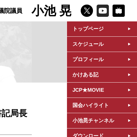
小池 晃
議院議員
トップページ
スケジュール
プロフィール
かけある記
JCP★MOVIE
国会ハイライト
書記局長
小池晃チャンネル
ダウンロード