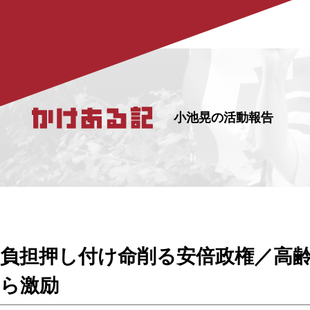
小池晃の活動報告
負担押し付け命削る安倍政権／高
ら激励