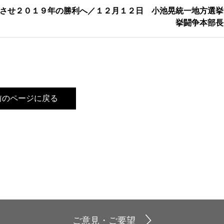
させ２０１９年の勝利へ／１２月１２日 小池晃統一地方選挙
挙闘争本部長
前のページに戻る
ご意見・ご要望