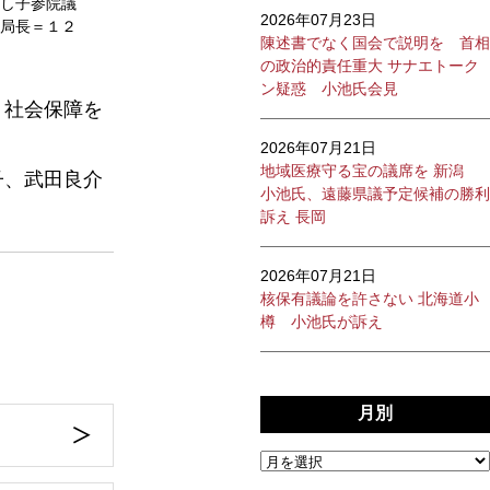
し子参院議
2026年07月23日
局長＝１２
陳述書でなく国会で説明を 首相
の政治的責任重大 サナエトーク
ン疑惑 小池氏会見
、社会保障を
2026年07月21日
地域医療守る宝の議席を 新潟
子、武田良介
小池氏、遠藤県議予定候補の勝利
訴え 長岡
2026年07月21日
核保有議論を許さない 北海道小
樽 小池氏が訴え
月別