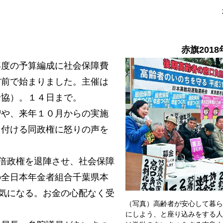
赤旗2018
度の予算編成に社会保障費
省前で始まりました。主催は
老協）。１４日まで。
や、来年１０月からの実施
し付ける同政権に怒りの声を
倍政権を退陣させ、社会保障
の全日本年金者組合千葉県本
病気になる。お金の心配なく受
（写真）高齢者が安心して暮ら
にしよう、と座り込みをする人