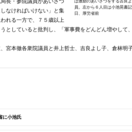
局長・参院議員があいさつ
は激励のあいさつをする吉良よ
員。左から６人目は小池晃書記
にしなければいけない」と集
日、厚労省前
狙われる一方で、７５歳以上
ようとしていると批判し、「軍事費をどんどん増やして
、宮本徹各衆院議員と井上哲士、吉良よし子、倉林明
省に小池氏