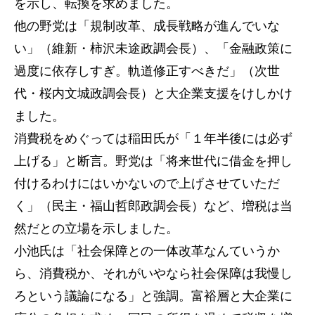
を示し、転換を求めました。
他の野党は「規制改革、成長戦略が進んでいな
い」（維新・柿沢未途政調会長）、「金融政策に
過度に依存しすぎ。軌道修正すべきだ」（次世
代・桜内文城政調会長）と大企業支援をけしかけ
ました。
消費税をめぐっては稲田氏が「１年半後には必ず
上げる」と断言。野党は「将来世代に借金を押し
付けるわけにはいかないので上げさせていただ
く」（民主・福山哲郎政調会長）など、増税は当
然だとの立場を示しました。
小池氏は「社会保障との一体改革なんていうか
ら、消費税か、それがいやなら社会保障は我慢し
ろという議論になる」と強調。富裕層と大企業に