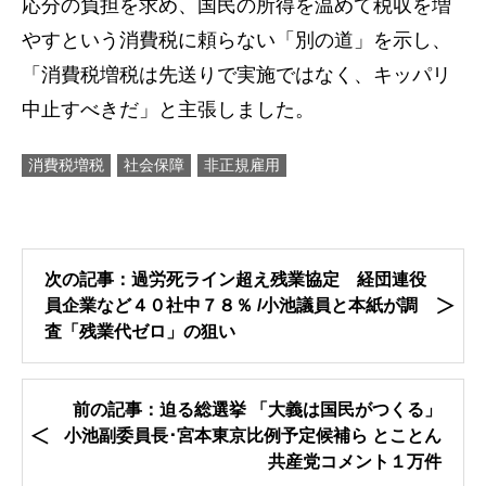
応分の負担を求め、国民の所得を温めて税収を増
やすという消費税に頼らない「別の道」を示し、
「消費税増税は先送りで実施ではなく、キッパリ
中止すべきだ」と主張しました。
消費税増税
社会保障
非正規雇用
次の記事：過労死ライン超え残業協定 経団連役
員企業など４０社中７８％ /小池議員と本紙が調
査「残業代ゼロ」の狙い
前の記事：迫る総選挙 「大義は国民がつくる」
小池副委員長･宮本東京比例予定候補ら とことん
共産党コメント１万件