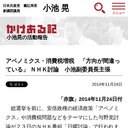
日本共産党 書記局長
小池 晃
参議院議員
メニュー
小池晃の活動報告
アベノミクス・消費税増税 「方向が間違っ
ている」 ＮＨＫ討論 小池副委員長主張
2014年11月24日
「赤旗」2014年11月24日付
総選挙を前に、安倍政権の経済政策「アベノミ
クス」や消費税問題などをテーマにした与野党討
論が２３日のＮＨＫ番組「日曜討論」で行われま