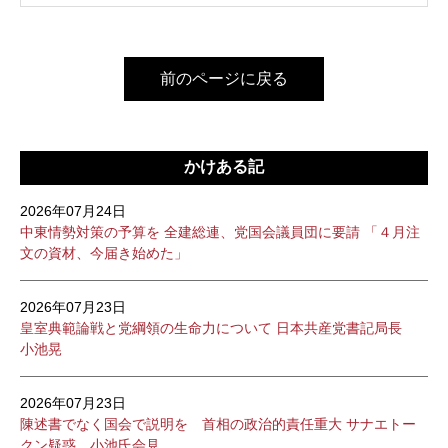
前のページに戻る
かけある記
2026年07月24日
中東情勢対策の予算を 全建総連、党国会議員団に要請 「４月注
文の資材、今届き始めた」
2026年07月23日
皇室典範論戦と党綱領の生命力について 日本共産党書記局長
小池晃
2026年07月23日
陳述書でなく国会で説明を 首相の政治的責任重大 サナエトー
クン疑惑 小池氏会見