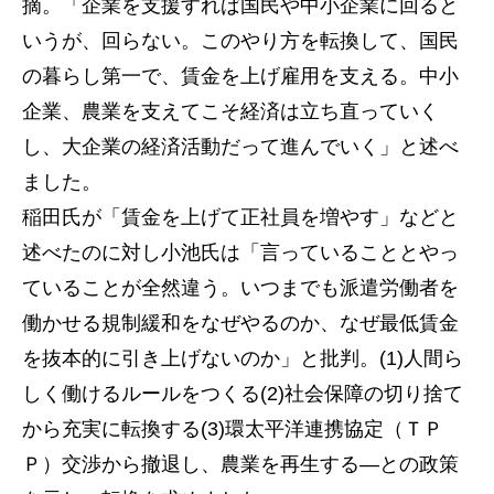
摘。「企業を支援すれば国民や中小企業に回ると
いうが、回らない。このやり方を転換して、国民
の暮らし第一で、賃金を上げ雇用を支える。中小
企業、農業を支えてこそ経済は立ち直っていく
し、大企業の経済活動だって進んでいく」と述べ
ました。
稲田氏が「賃金を上げて正社員を増やす」などと
述べたのに対し小池氏は「言っていることとやっ
ていることが全然違う。いつまでも派遣労働者を
働かせる規制緩和をなぜやるのか、なぜ最低賃金
を抜本的に引き上げないのか」と批判。(1)人間ら
しく働けるルールをつくる(2)社会保障の切り捨て
から充実に転換する(3)環太平洋連携協定（ＴＰ
Ｐ）交渉から撤退し、農業を再生する―との政策