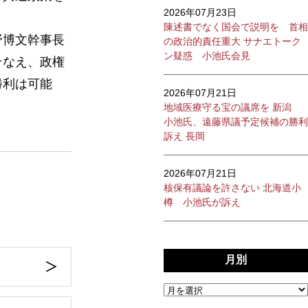
2026年07月23日
陳述書でなく国会で説明を 首相
野博文幹事長
の政治的責任重大 サナエトーク
ン疑惑 小池氏会見
そなえ、政権
勝利は可能
2026年07月21日
地域医療守る宝の議席を 新潟
小池氏、遠藤県議予定候補の勝利
訴え 長岡
2026年07月21日
核保有議論を許さない 北海道小
樽 小池氏が訴え
月別