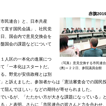
赤旗201
市民連合）と、日本共産
立て直す国民会議」、社民党
２日、国会内で意見交換会を
終盤国会の課題などについて
１人区の一本化の進展につ
（写真）意見交換する市民連合
いて「一本化はスタートだ。
(奥)＝２２日、参院議員会館
くる。野党が安倍政権とは別
だ」と訴えました。参加者からは「憲法審査会での国民
して阻んでほしい」などの期待が寄せられました。
でいるが、「たたかい方が大きな課題になっている」
くる」と表明。さらに「市民連合の皆さんと力を合わせ