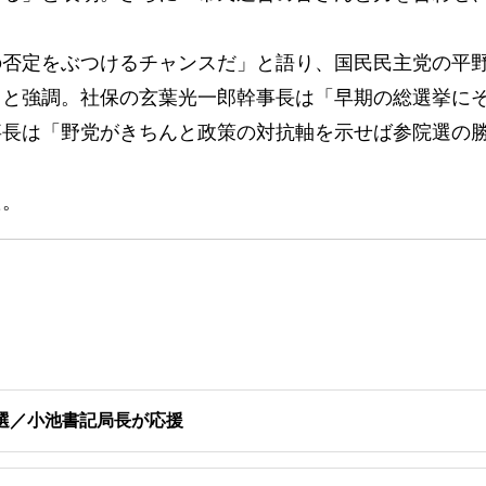
否定をぶつけるチャンスだ」と語り、国民民主党の平
」と強調。社保の玄葉光一郎幹事長は「早期の総選挙に
事長は「野党がきちんと政策の対抗軸を示せば参院選の
た。
選／小池書記局長が応援