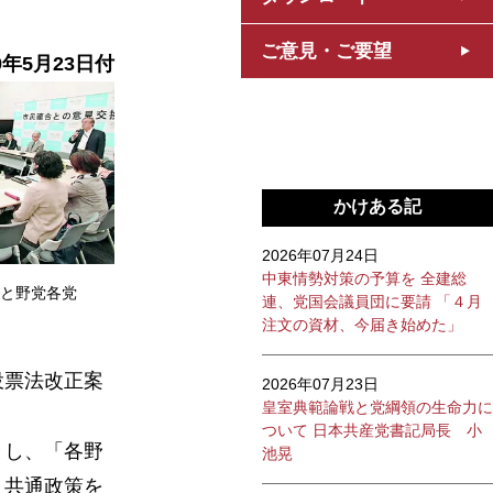
ご意見・ご要望
9年5月23
日付
かけある記
2026年07月24日
中東情勢対策の予算を 全建総
と野党各党
連、党国会議員団に要請 「４月
注文の資材、今届き始めた」
投票法改正案
2026年07月23日
皇室典範論戦と党綱領の生命力に
ついて 日本共産党書記局長 小
とし、「各野
池晃
、共通政策を