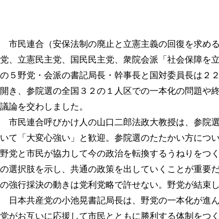
市民連合（安保法制の廃止と立憲主義の回復を求める
党、立憲民主党、国民民主党、衆院会派「社会保障を
の５野党・会派の書記局長・幹事長と国対委員長は２
開き、参院選の全国３２の１人区での一本化の問題や
議論を交わしました。
市民連合呼びかけ人の山口二郎法政大教授は、参院選
いて「大変心強い」と歓迎。参院選のたたかい方につ
野党と市民が協力して今の政治を転換するうねりをつ
の選択肢を示し、共通の政策を出していくことが重要
の強行採決の動きは党利党略で許せない。野党が結束
日本共産党の小池晃書記局長は、野党の一本化が進ん
党がお互いに応援して市民とともに勝利する体制をつ