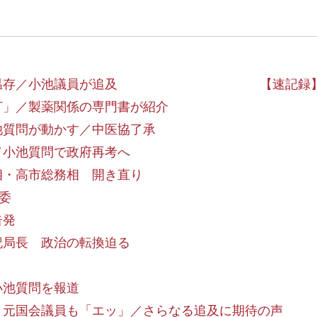
温存／小池議員が追及
【速記録
打」／製薬関係の専門書が紹介
池質問が動かす／中医協了承
／小池質問で政府再考へ
相・高市総務相 開き直り
委
告発
記局長 政治の転換迫る
小池質問を報道
 元国会議員も「エッ」／さらなる追及に期待の声