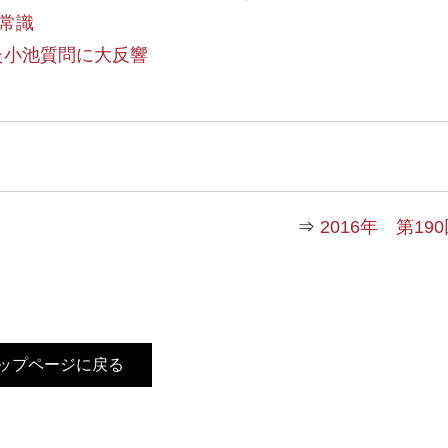
常識
た小池質問に大反響
⇒
2016年 第1
ップページに戻る