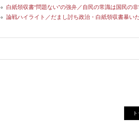
白紙領収書“問題ない”の強弁／自民の常識は国民の非
論戦ハイライト／だまし討ち政治・白紙領収書暴い
ト