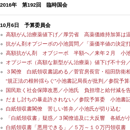
2016年 第192回 臨時国会
10月6日 予算委員会
高額がん治療薬値下げ／厚労省 高薬価維持加算は
抗がん剤オプジーボの小池質問／「薬価半値の決定
高額抗がん剤 オプジーボ 半額へ／来年２月 小
オプジーボ（高額な新型がん治療薬）値下げ不十分
３閣僚 白紙領収書認める／菅官房長官・稲田防衛
“規正法の根幹揺らぐ”小池書記局長が批判／参院予算
国民欺く社会保障改悪／小池氏 負担増と給付減を
だまし討ちの暴走許されない／参院予算委 小池書
白紙領収書閣僚 苦しい答弁／小池氏が切り込む
「白紙領収書」疑惑／３閣僚追及に大反響 各紙が
白紙領収書「悪用できる」／５万～１０万円領収書