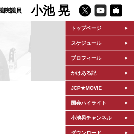
小池 晃
議院議員
トップページ
スケジュール
プロフィール
かけある記
JCP★MOVIE
国会ハイライト
小池晃チャンネル
ダウンロード