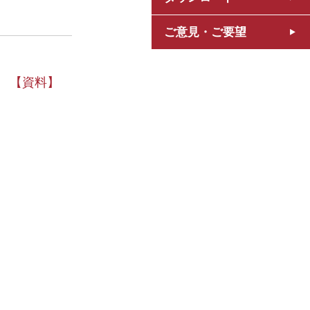
ご意見・ご要望
】
【資料】