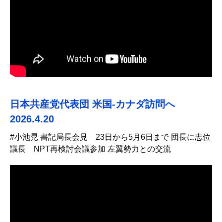
日本共産党代表団 米国-カナダ訪問へ
2026.4.20
#小池晃 書記局長会見 23日から5月6日まで 団長に志位
議長 NPT再検討会議参加 左翼勢力との交流