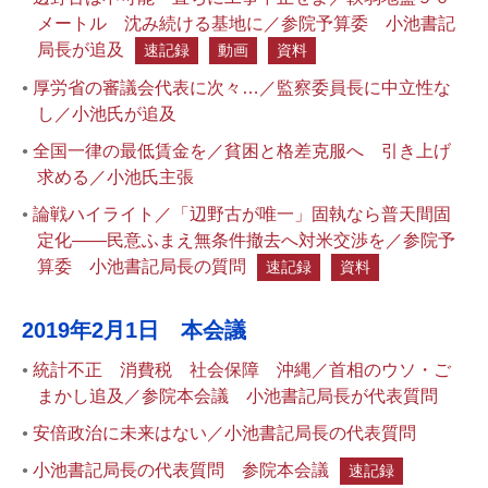
メートル 沈み続ける基地に／参院予算委 小池書記
局長が追及
速記録
動画
資料
厚労省の審議会代表に次々…／監察委員長に中立性な
し／小池氏が追及
全国一律の最低賃金を／貧困と格差克服へ 引き上げ
求める／小池氏主張
論戦ハイライト／「辺野古が唯一」固執なら普天間固
定化――民意ふまえ無条件撤去へ対米交渉を／参院予
算委 小池書記局長の質問
速記録
資料
2019年2月1日 本会議
統計不正 消費税 社会保障 沖縄／首相のウソ・ご
まかし追及／参院本会議 小池書記局長が代表質問
安倍政治に未来はない／小池書記局長の代表質問
小池書記局長の代表質問 参院本会議
速記録