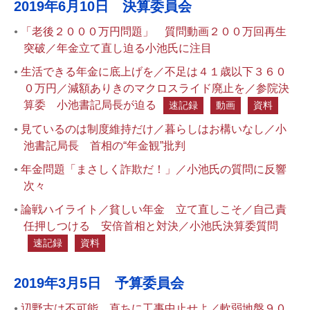
2019年6月10日 決算委員会
「老後２０００万円問題」 質問動画２００万回再生
突破／年金立て直し迫る小池氏に注目
生活できる年金に底上げを／不足は４１歳以下３６０
０万円／減額ありきのマクロスライド廃止を／参院決
算委 小池書記局長が迫る
速記録
動画
資料
見ているのは制度維持だけ／暮らしはお構いなし／小
池書記局長 首相の“年金観”批判
年金問題「まさしく詐欺だ！」／小池氏の質問に反響
次々
論戦ハイライト／貧しい年金 立て直しこそ／自己責
任押しつける 安倍首相と対決／小池氏決算委質問
速記録
資料
2019年3月5日 予算委員会
辺野古は不可能 直ちに工事中止せよ／軟弱地盤９０