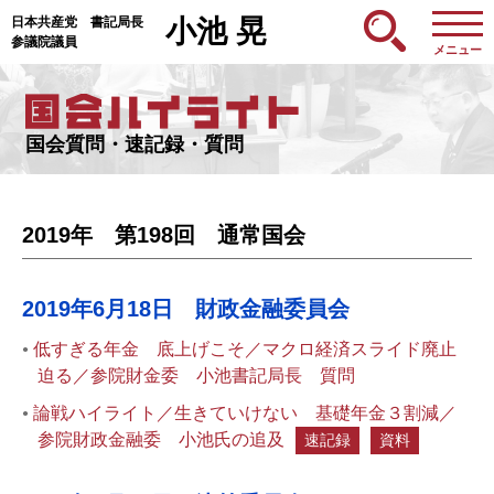
日本共産党 書記局長
小池 晃
参議院議員
メニュー
国会質問・速記録・質問
2019年 第198回 通常国会
2019年6月18日 財政金融委員会
低すぎる年金 底上げこそ／マクロ経済スライド廃止
迫る／参院財金委 小池書記局長 質問
論戦ハイライト／生きていけない 基礎年金３割減／
参院財政金融委 小池氏の追及
速記録
資料