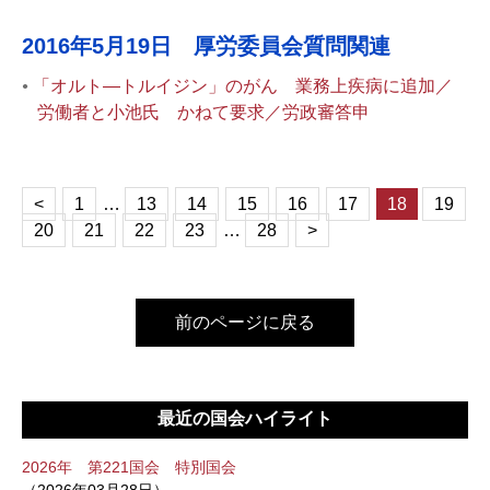
2016年5月19日 厚労委員会質問関連
「オルト―トルイジン」のがん 業務上疾病に追加／
労働者と小池氏 かねて要求／労政審答申
<
1
…
13
14
15
16
17
18
19
20
21
22
23
…
28
>
前のページに戻る
最近の国会ハイライト
2026年 第221国会 特別国会