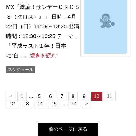
MX『激論！サンデーＣＲＯＳ
Ｓ（クロス）』」 日時：4月
22日（日）11:59～13:25 出演
時間：12:30～13:25 テーマ：
「平成ラスト１年！日本
に“自……
続きを読む
スケジュール
<
1
…
5
6
7
8
9
10
11
12
13
14
15
…
44
>
前のページに戻る