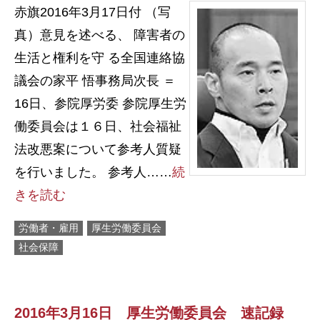
赤旗2016年3月17日付 （写
真）意見を述べる、 障害者の
生活と権利を守 る全国連絡協
議会の家平 悟事務局次長 ＝
16日、参院厚労委 参院厚生労
働委員会は１６日、社会福祉
法改悪案について参考人質疑
を行いました。 参考人……
続
きを読む
労働者・雇用
厚生労働委員会
社会保障
2016年3月16日 厚生労働委員会 速記録