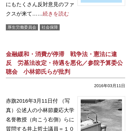
にもたくさん反対意見のファ
クスが来て……
続きを読む
厚生労働委員会
社会保障
金融緩和・消費が停滞 戦争法・憲法に違
反 労基法改定・待遇を悪化／参院予算委公
聴会 小林節氏らが批判
2016年03月11日
赤旗2016年3月11日付 （写
真）公述人の小林節慶応大学
名誉教授（向こう右側）らに
質問する井上哲士議員＝１０