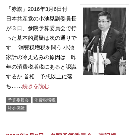
「赤旗」2016年3月6日付
日本共産党の小池晃副委員長
が３日、参院予算委員会で行
った基本的質疑は次の通りで
す。 消費税増税を問う 小池
家計の冷え込みの原因は一昨
年の消費税増税にあると認識
するか 首相 予想以上に落
ち……
続きを読む
予算委員会
消費税増税
社会保障