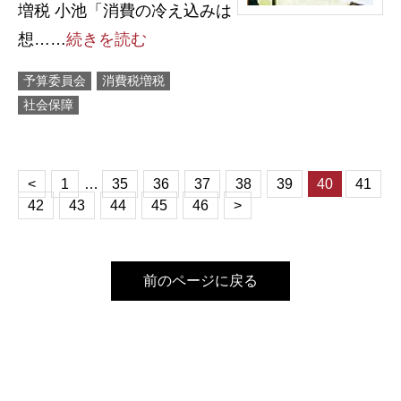
増税 小池「消費の冷え込みは
想……
続きを読む
予算委員会
消費税増税
社会保障
<
1
…
35
36
37
38
39
40
41
42
43
44
45
46
>
前のページに戻る