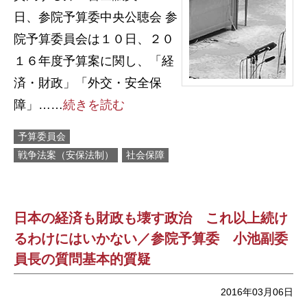
日、参院予算委中央公聴会 参
院予算委員会は１０日、２０
１６年度予算案に関し、「経
済・財政」「外交・安全保
障」……
続きを読む
予算委員会
戦争法案（安保法制）
社会保障
日本の経済も財政も壊す政治 これ以上続け
るわけにはいかない／参院予算委 小池副委
員長の質問基本的質疑
2016年03月06日