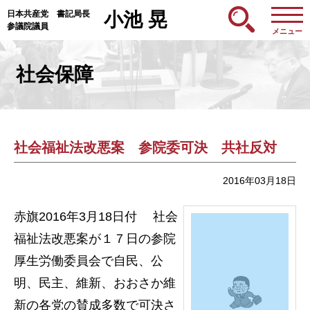
日本共産党 書記局長
小池 晃
参議院議員
メニュー
社会保障
社会福祉法改悪案 参院委可決 共社反対
2016年03月18日
赤旗2016年3月18日付 社会
福祉法改悪案が１７日の参院
厚生労働委員会で自民、公
明、民主、維新、おおさか維
新の各党の賛成多数で可決さ