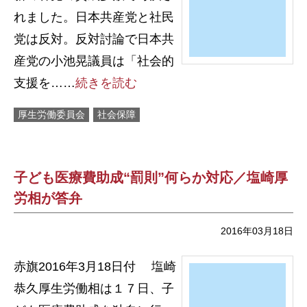
れました。日本共産党と社民
党は反対。反対討論で日本共
産党の小池晃議員は「社会的
支援を……
続きを読む
厚生労働委員会
社会保障
子ども医療費助成“罰則”何らか対応／塩崎厚
労相が答弁
2016年03月18日
赤旗2016年3月18日付 塩崎
恭久厚生労働相は１７日、子